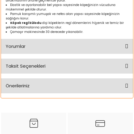
bırakmasının önüne geçmenize yarar.
ı
Elastik ve ayarlanabilir bel yapısı sayesinde köpeğinizin vücuduna
mükemmel şekilde oturur.
Pamuk karışımlı yumuşak ve nefes alan yapısı sayesinde köpeğinizin
sağlığını korur.
rı
Köpek regl külodu
dişi köpeklerin regl dönemlerini hijyenik ve temiz bir
şekilde atlatmalarına yardımcı olur.
Çamaşır makinesinde 30 derecede yıkanabilir.
Yorumlar
Taksit Seçenekleri
Bu ürüne ilk yorumu siz yapın!
Önerileriniz
Yorum Yaz
ı
Bu ürünün fiyat bilgisi, resim, ürün açıklamalarında ve diğer
konularda yetersiz gördüğünüz noktaları öneri formunu
i
kullanarak tarafımıza iletebilirsiniz.
Görüş ve önerileriniz için teşekkür ederiz.
ektanları
Ürün resmi kalitesiz, bozuk veya görüntülenemiyor.