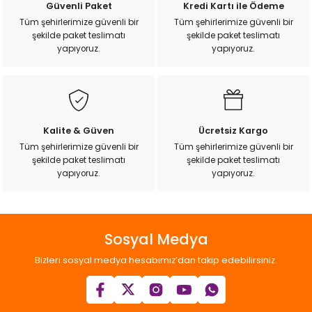
Güvenli Paket
Kredi Kartı ile Ödeme
k Yemleme
Ürün açıklamasında eksik bilgiler bulunuyor.
Tüm şehirlerimize güvenli bir
Tüm şehirlerimize güvenli bir
şekilde paket teslimatı
şekilde paket teslimatı
Ürün bilgilerinde hatalar bulunuyor.
yapıyoruz.
yapıyoruz.
Ürün fiyatı diğer sitelerden daha pahalı.
zları
Bu ürüne benzer farklı alternatifler olmalı.
ri
Kalite & Güven
Ücretsiz Kargo
Filtre
Tüm şehirlerimize güvenli bir
Tüm şehirlerimize güvenli bir
şekilde paket teslimatı
şekilde paket teslimatı
Gönder
yapıyoruz.
yapıyoruz.
r
Sosyal Medya
Bizleri sosyal medya hesabımız’dan takip edebilirsiniz.