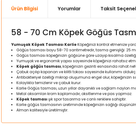
Ürün Bilgisi
Yorumlar
Taksit Seçenek
58 - 70 Cm Köpek Göğüs Tasm
Yumuşak Köpek Tasması Karlie
Köpeğinizi kontrol etmenize yar
Göğüs tasması boyu 58-70 santimetredir, tasma genişliği: 25 mil
Göğüs tasması köpeğinizin göğsüne göre uzayıp kısalma özelliği 
Yumuşak ve ergonomik yapısı sayesinde köpeğinizi rahatsız et
Köpek göğüs tasması
, köpeğinizin gezinti esnasında rahat ne
Çabuk açılıp kapanan ve kilitli tokası sayesinde kullanımı oldukça
Antibakteriyel özelliği mikrop oluşumuna engel olur, köpeğinizin sa
Kolaylıkla temizlenir ve çabuk kurur.
Karlie Göğüs tasması, uzun yıllar dayanıklı ve sağlam naylon mal
Metal aksamları krom kaplamadır, oksitlenme ve pas yapmaz.
Köpek tasması
şık spor tasarıma ve canlı renklere sahiptir.
Karlie göğüs tasmasının üretiminde köpeğinizin sağlığı düşünülm
Alman kalitesiyle üretilmiştir.
Bu ürünün fiyat bilgisi, resim, ürün açıklamalarında ve diğer kon