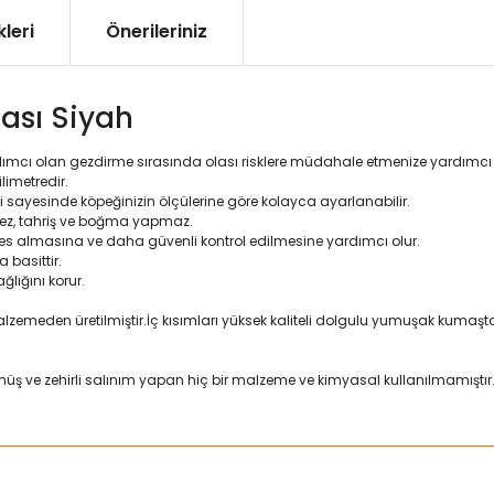
leri
Önerileriniz
ası Siyah
dımcı olan gezdirme sırasında olası risklere müdahale etmenize yardımcı 
imetredir.
sayesinde köpeğinizin ölçülerine göre kolayca ayarlanabilir.
mez, tahriş ve boğma yapmaz.
fes almasına ve daha güvenli kontrol edilmesine yardımcı olur.
 basittir.
ğlığını korur.
zemeden üretilmiştir.İç kısımları yüksek kaliteli dolgulu yumuşak kumaştan
üş ve zehirli salınım yapan hiç bir malzeme ve kimyasal kullanılmamıştır
ularda yetersiz gördüğünüz noktaları öneri formunu kullanarak tarafımız