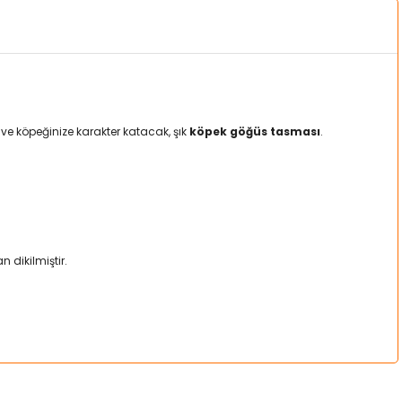
ve köpeğinize karakter katacak, şık
köpek göğüs tasması
.
 dikilmiştir.
.
a iletebilirsiniz.