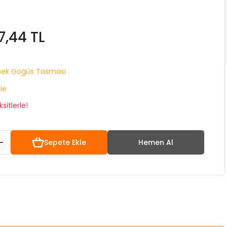
7,44 TL
pek Göğüs Tasması
lie
sitlerle!
Sepete Ekle
Hemen Al