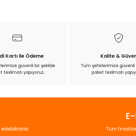
Bu ürüne ilk yorumu siz yapın!
Yorum Yaz
di Kartı ile Ödeme
Kalite & Güve
erimize güvenli bir şekilde
Tüm şehirlerimize güvenli 
t teslimatı yapıyoruz.
paket teslimatı yapıy
Gönder
E-
debilirsiniz.
Tüm fırsatl