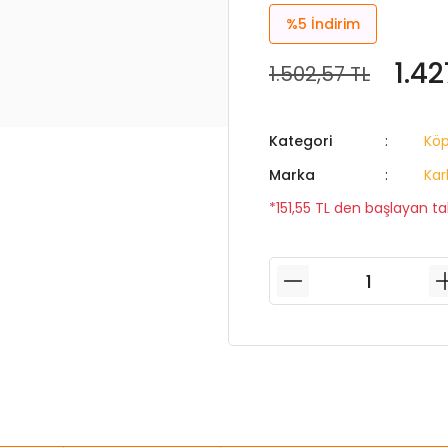
%5
İndirim
1.42
1.502,57 TL
Kategori
Kö
Marka
Kar
*151,55 TL den başlayan tak