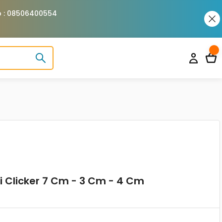
pp : 08506400554
ili Clicker 7 Cm - 3 Cm - 4 Cm