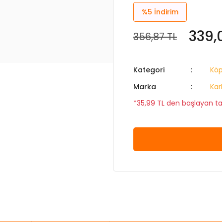
%5
İndirim
339,
356,87 TL
Kategori
Köp
Marka
Kar
*35,99 TL den başlayan tak