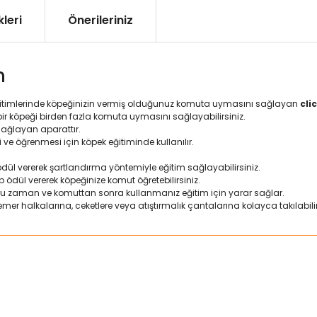
leri
Önerileriniz
m
 eğitimlerinde köpeğinizin vermiş olduğunuz komuta uymasını sağlayan
cli
eya bir köpeği birden fazla komuta uymasını sağlayabilirsiniz.
sağlayan aparattır.
i ve öğrenmesi için köpek eğitiminde kullanılır.
ödül vererek şartlandırma yöntemiyle eğitim sağlayabilirsiniz.
 ödül vererek köpeğinize komut öğretebilirsiniz.
ru zaman ve komuttan sonra kullanmanız eğitim için yarar sağlar.
mer halkalarına, ceketlere veya atıştırmalık çantalarına kolayca takılabilir
ularda yetersiz gördüğünüz noktaları öneri formunu kullanarak tarafımız
Bu ürüne ilk yorumu siz yapın!