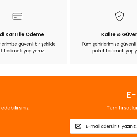
Yorum Yaz
di Kartı ile Ödeme
Kalite & Güve
erimize güvenli bir şekilde
Tüm şehirlerimize güvenli 
t teslimatı yapıyoruz.
paket teslimatı yapıy
Gönder
E-
debilirsiniz.
Tüm fırsatl