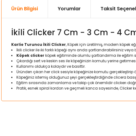
Ürün Bilgisi
Yorumlar
Taksit Seçenek
İkili Clicker 7 Cm - 3 Cm - 4 C
Karlie Turuncu İkili Clicker
, Köpek için üretilmiş, modern köpek
İkili clicker ile iki farklı köpeği aynı anda şartlandırabilirsiniz v
Köpek clicker
köpek eğitiminde olumlu şartlandırma ile eğitim 
Çıkardığı sert ve keskin ses ile köpeğinizin komutu yerine getirmes
Kullanımı oldukça kolaydır ve basittir.
Üründen çıkan her click sesiyle köpeğinize komutu gerçekleştirip 
Köpeğiniz istemiş olduğunuz şeyi gerçekleştirdiğinde clicera basıp
Eğitim sırasında zamanlama ve takip çok önemlidir clickerı doğ
Pratik, esnek spiral kordon ve geçmeli kanca sayesinde, Clicker ke
Bu ürünün fiyat bilgisi, resim, ürün açıklamalarında ve diğer kon
Görüş ve önerileriniz için teşekkür ederiz.
Ürün resmi kalitesiz, bozuk veya görüntülenemiyor.