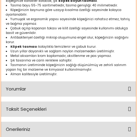
köpeğinize karakter katacak, şık
köpek boyun tasması
.
ı
Tasma boyu 55-75 santimetredir, tasma genişliği: 40 milimetredir.
Köpeğinizin boynuna göre uzayıp kısalma özelliği sayesinde kolayca
ayarlanabilir.
Yumuşak ve ergonomik yapısı sayesinde köpeğinizi rahatsız etmez, tahriş
rı
ve boğma yapmaz.
Çabuk açılıp kapanan tokası ve kilit özelliği sayesinde kullanımı oldukça
basit ve güvenlidir.
Antibakteriyel özelliği mikrop oluşumuna engel olur, köpeğinizin sağlığını
korur.
Köpek tasması
kolaylıkla temizlenir ve çabuk kurur.
Uzun yıllar dayanıklı ve sağlam naylon malzemeden üretilmiştir.
Metal aksamları krom kaplamadır, oksitlenme ve pas yapmaz.
Şık tasarıma ve canlı renklere sahiptir.
Tasmanın üretiminde köpeğinizin sağlığı düşünülmüş ve zehirli salınım
yapan hiç bir malzeme ve kimyasal kullanılmamıştır.
Alman kalitesiyle üretilmiştir.
Yorumlar
ı
Taksit Seçenekleri
i
Bu ürüne ilk yorumu siz yapın!
ektanları
Önerileriniz
Yorum Yaz