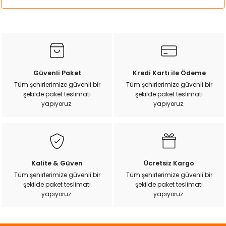
k Yemleme
Bu ürünün fiyat bilgisi, resim, ürün açıklamalarında ve diğer
konularda yetersiz gördüğünüz noktaları öneri formunu
kullanarak tarafımıza iletebilirsiniz.
Görüş ve önerileriniz için teşekkür ederiz.
zları
Ürün resmi kalitesiz, bozuk veya görüntülenemiyor.
Güvenli Paket
Kredi Kartı ile Ödeme
ri
Ürün açıklamasında eksik bilgiler bulunuyor.
Tüm şehirlerimize güvenli bir
Tüm şehirlerimize güvenli bir
şekilde paket teslimatı
şekilde paket teslimatı
Ürün bilgilerinde hatalar bulunuyor.
Filtre
yapıyoruz.
yapıyoruz.
Ürün fiyatı diğer sitelerden daha pahalı.
Bu ürüne benzer farklı alternatifler olmalı.
r
Kalite & Güven
Ücretsiz Kargo
Tüm şehirlerimize güvenli bir
Tüm şehirlerimize güvenli bir
şekilde paket teslimatı
şekilde paket teslimatı
Gönder
yapıyoruz.
yapıyoruz.