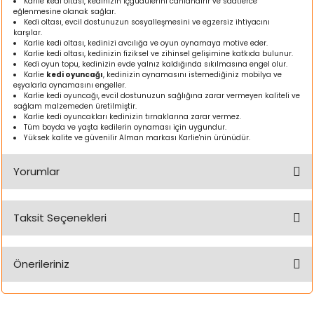
Karlie kedi oltası, kedinizin içgüdülerini canlandırır ve saatlerce
ı
eğlenmesine olanak sağlar.
Kedi oltası, evcil dostunuzun sosyalleşmesini ve egzersiz ihtiyacını
karşılar.
Karlie kedi oltası, kedinizi avcılığa ve oyun oynamaya motive eder.
rı
Karlie kedi oltası, kedinizin fiziksel ve zihinsel gelişimine katkıda bulunur.
Kedi oyun topu, kedinizin evde yalnız kaldığında sıkılmasına engel olur.
Karlie
kedi oyuncağı
, kedinizin oynamasını istemediğiniz mobilya ve
eşyalarla oynamasını engeller.
Karlie kedi oyuncağı, evcil dostunuzun sağlığına zarar vermeyen kaliteli ve
sağlam malzemeden üretilmiştir.
Karlie kedi oyuncakları kedinizin tırnaklarına zarar vermez.
Tüm boyda ve yaşta kedilerin oynaması için uygundur.
Yüksek kalite ve güvenilir Alman markası Karlie'nin ürünüdür.
Yorumlar
Taksit Seçenekleri
ı
Bu ürüne ilk yorumu siz yapın!
i
Önerileriniz
Yorum Yaz
ektanları
Bu ürünün fiyat bilgisi, resim, ürün açıklamalarında ve diğer
konularda yetersiz gördüğünüz noktaları öneri formunu