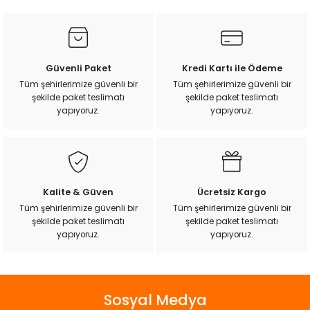
k Yemleme
kullanarak tarafımıza iletebilirsiniz.
Görüş ve önerileriniz için teşekkür ederiz.
Ürün resmi kalitesiz, bozuk veya görüntülenemiyor.
Güvenli Paket
Kredi Kartı ile Ödeme
zları
Ürün açıklamasında eksik bilgiler bulunuyor.
Tüm şehirlerimize güvenli bir
Tüm şehirlerimize güvenli bir
şekilde paket teslimatı
şekilde paket teslimatı
Ürün bilgilerinde hatalar bulunuyor.
ri
yapıyoruz.
yapıyoruz.
Ürün fiyatı diğer sitelerden daha pahalı.
Bu ürüne benzer farklı alternatifler olmalı.
Filtre
r
Kalite & Güven
Ücretsiz Kargo
Tüm şehirlerimize güvenli bir
Tüm şehirlerimize güvenli bir
şekilde paket teslimatı
şekilde paket teslimatı
Gönder
yapıyoruz.
yapıyoruz.
Sosyal Medya