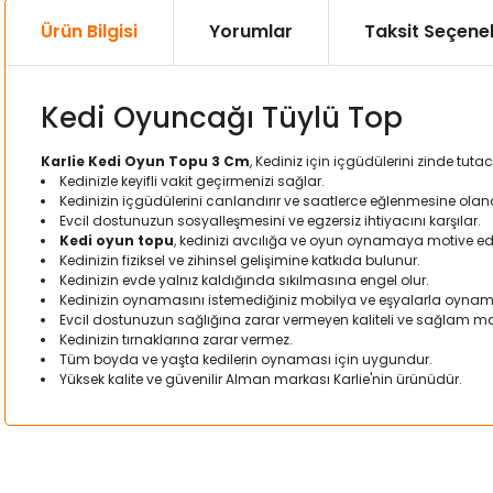
Ürün Bilgisi
Yorumlar
Taksit Seçenek
Kedi Oyuncağı Tüylü Top
Karlie Kedi Oyun Topu 3 Cm
, Kediniz için içgüdülerini zinde tut
Kedinizle keyifli vakit geçirmenizi sağlar.
Kedinizin içgüdülerini canlandırır ve saatlerce eğlenmesine olan
Evcil dostunuzun sosyalleşmesini ve egzersiz ihtiyacını karşılar.
Kedi oyun topu
, kedinizi avcılığa ve oyun oynamaya motive ed
Kedinizin fiziksel ve zihinsel gelişimine katkıda bulunur.
Kedinizin evde yalnız kaldığında sıkılmasına engel olur.
Kedinizin oynamasını istemediğiniz mobilya ve eşyalarla oynama
Evcil dostunuzun sağlığına zarar vermeyen kaliteli ve sağlam ma
Kedinizin tırnaklarına zarar vermez.
Tüm boyda ve yaşta kedilerin oynaması için uygundur.
Yüksek kalite ve güvenilir Alman markası Karlie'nin ürünüdür.
Bu ürünün fiyat bilgisi, resim, ürün açıklamalarında ve diğer kon
Görüş ve önerileriniz için teşekkür ederiz.