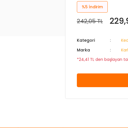
%5
İndirim
229,
242,05 TL
Kategori
Ked
Marka
Kar
*24,41 TL den başlayan tak