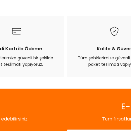
Bu ürüne ilk yorumu siz yapın!
Yorum Yaz
di Kartı ile Ödeme
Kalite & Güve
erimize güvenli bir şekilde
Tüm şehirlerimize güvenli 
t teslimatı yapıyoruz.
paket teslimatı yapıy
Gönder
E-
debilirsiniz.
Tüm fırsatl