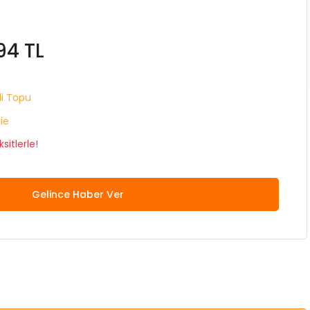
94 TL
i Topu
lie
sitlerle!
Gelince Haber Ver