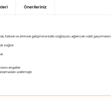
leri
Önerileriniz
acak, fiziksel ve zihinsel gelişimine katkı sağlayan, eğlenceli vakit geçirm
ak sağlar.
er.
sını engeller.
lzemeden üretilmiştir.
ularda yetersiz gördüğünüz noktaları öneri formunu kullanarak tarafımız