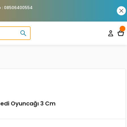
pp : 08506400554
 Kedi Oyuncağı 3 Cm