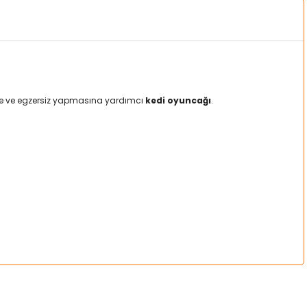
esine ve egzersiz yapmasına yardımcı
kedi oyuncağı
.
a iletebilirsiniz.