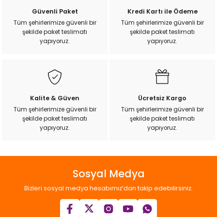
k Yemleme
Ürün resmi kalitesiz, bozuk veya görüntülenemiyor.
Güvenli Paket
Kredi Kartı ile Ödeme
Ürün açıklamasında eksik bilgiler bulunuyor.
Tüm şehirlerimize güvenli bir
Tüm şehirlerimize güvenli bir
şekilde paket teslimatı
şekilde paket teslimatı
Ürün bilgilerinde hatalar bulunuyor.
yapıyoruz.
yapıyoruz.
Ürün fiyatı diğer sitelerden daha pahalı.
zları
Bu ürüne benzer farklı alternatifler olmalı.
ri
Kalite & Güven
Ücretsiz Kargo
Filtre
Tüm şehirlerimize güvenli bir
Tüm şehirlerimize güvenli bir
şekilde paket teslimatı
şekilde paket teslimatı
r
Gönder
yapıyoruz.
yapıyoruz.
Sosyal Medya
Bizleri sosyal medya hesabımız’dan takip edebilirsiniz.