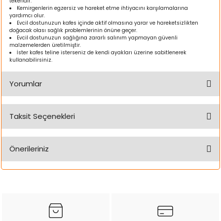
tekeridir.
ı
Kemirgenlerin egzersiz ve hareket etme ihtiyacını karşılamalarına
yardımcı olur.
Evcil dostunuzun kafes içinde aktif olmasına yarar ve hareketsizlikten
doğacak olası sağlık problemlerinin önüne geçer.
rı
Evcil dostunuzun sağlığına zararlı salınım yapmayan güvenli
malzemelerden üretilmiştir.
İster kafes teline isterseniz de kendi ayakları üzerine sabitlenerek
kullanabilirsiniz.
Yorumlar
Taksit Seçenekleri
Bu ürüne ilk yorumu siz yapın!
Önerileriniz
ı
Yorum Yaz
Bu ürünün fiyat bilgisi, resim, ürün açıklamalarında ve diğer
i
konularda yetersiz gördüğünüz noktaları öneri formunu
kullanarak tarafımıza iletebilirsiniz.
ektanları
Görüş ve önerileriniz için teşekkür ederiz.