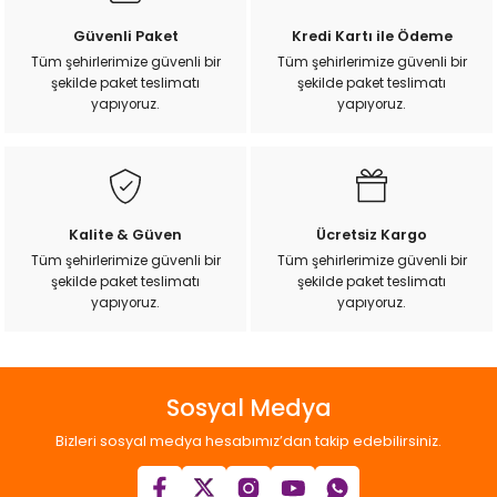
k Yemleme
Ürün resmi kalitesiz, bozuk veya görüntülenemiyor.
Güvenli Paket
Kredi Kartı ile Ödeme
Ürün açıklamasında eksik bilgiler bulunuyor.
Tüm şehirlerimize güvenli bir
Tüm şehirlerimize güvenli bir
şekilde paket teslimatı
şekilde paket teslimatı
Ürün bilgilerinde hatalar bulunuyor.
yapıyoruz.
yapıyoruz.
Ürün fiyatı diğer sitelerden daha pahalı.
zları
Bu ürüne benzer farklı alternatifler olmalı.
ri
Filtre
Kalite & Güven
Ücretsiz Kargo
Tüm şehirlerimize güvenli bir
Tüm şehirlerimize güvenli bir
şekilde paket teslimatı
şekilde paket teslimatı
r
Gönder
yapıyoruz.
yapıyoruz.
Sosyal Medya
Bizleri sosyal medya hesabımız’dan takip edebilirsiniz.