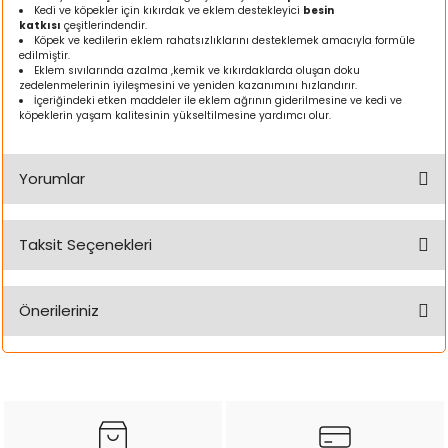
Kedi ve köpekler için kıkırdak ve eklem destekleyici
besin
ı
katkısı
çeşitlerindendir.
Köpek ve kedilerin eklem rahatsızlıklarını desteklemek amacıyla formüle
edilmiştir.
rı
Eklem sıvılarında azalma ,kemik ve kıkırdaklarda oluşan doku
zedelenmelerinin iyileşmesini ve yeniden kazanımını hızlandırır.
İçeriğindeki etken maddeler ile eklem ağrının giderilmesine ve kedi ve
köpeklerin yaşam kalitesinin yükseltilmesine yardımcı olur.
Yorumlar
Taksit Seçenekleri
Bu ürüne ilk yorumu siz yapın!
Önerileriniz
ı
Yorum Yaz
i
Bu ürünün fiyat bilgisi, resim, ürün açıklamalarında ve diğer
konularda yetersiz gördüğünüz noktaları öneri formunu
kullanarak tarafımıza iletebilirsiniz.
ektanları
Görüş ve önerileriniz için teşekkür ederiz.