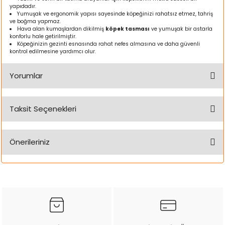
yapıdadır.
ı
Yumuşak ve ergonomik yapısı sayesinde köpeğinizi rahatsız etmez, tahriş
ve boğma yapmaz.
Hava alan kumaşlardan dikilmiş
köpek tasması
ve yumuşak bir astarla
rı
konforlu hale getirilmiştir.
Köpeğinizin gezinti esnasında rahat nefes almasına ve daha güvenli
kontrol edilmesine yardımcı olur.
Yorumlar
Taksit Seçenekleri
Bu ürüne ilk yorumu siz yapın!
Önerileriniz
Yorum Yaz
ı
Bu ürünün fiyat bilgisi, resim, ürün açıklamalarında ve diğer
konularda yetersiz gördüğünüz noktaları öneri formunu
i
kullanarak tarafımıza iletebilirsiniz.
Görüş ve önerileriniz için teşekkür ederiz.
ektanları
Ürün resmi kalitesiz, bozuk veya görüntülenemiyor.