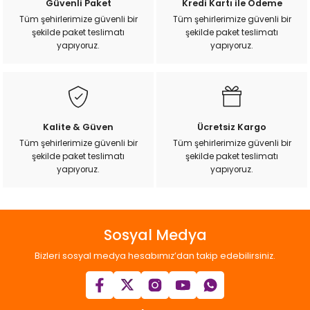
Güvenli Paket
Kredi Kartı ile Ödeme
k Yemleme
Ürün açıklamasında eksik bilgiler bulunuyor.
Tüm şehirlerimize güvenli bir
Tüm şehirlerimize güvenli bir
şekilde paket teslimatı
şekilde paket teslimatı
Ürün bilgilerinde hatalar bulunuyor.
yapıyoruz.
yapıyoruz.
Ürün fiyatı diğer sitelerden daha pahalı.
Bu ürüne benzer farklı alternatifler olmalı.
zları
ri
Kalite & Güven
Ücretsiz Kargo
Filtre
Tüm şehirlerimize güvenli bir
Tüm şehirlerimize güvenli bir
şekilde paket teslimatı
şekilde paket teslimatı
Gönder
yapıyoruz.
yapıyoruz.
r
Sosyal Medya
Bizleri sosyal medya hesabımız’dan takip edebilirsiniz.