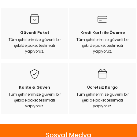
konularda yetersiz gördüğünüz noktaları öneri formunu
kullanarak tarafımıza iletebilirsiniz.
Görüş ve önerileriniz için teşekkür ederiz.
Ürün resmi kalitesiz, bozuk veya görüntülenemiyor.
Güvenli Paket
Kredi Kartı ile Ödeme
Ürün açıklamasında eksik bilgiler bulunuyor.
Tüm şehirlerimize güvenli bir
Tüm şehirlerimize güvenli bir
şekilde paket teslimatı
şekilde paket teslimatı
Ürün bilgilerinde hatalar bulunuyor.
yapıyoruz.
yapıyoruz.
Ürün fiyatı diğer sitelerden daha pahalı.
Bu ürüne benzer farklı alternatifler olmalı.
Kalite & Güven
Ücretsiz Kargo
Tüm şehirlerimize güvenli bir
Tüm şehirlerimize güvenli bir
şekilde paket teslimatı
şekilde paket teslimatı
Gönder
yapıyoruz.
yapıyoruz.
Sosyal Medya