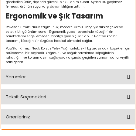
gönderilen ürün, dışarıda güvenli bir kullanım sunar. Ayrıca, su geçirmez
k Yemleme
fermuar, ürünün suya karşı dayanıklılığını arttırır.
Ergonomik ve Şık Tasarım
PawStar Kırmızı Nuuk Yağmurluk, modern kırmızı rengiyle dikkat çeker ve
estetik bir görünüm sunar. Ergonomik yapısı sayesinde köpeğinizin
zları
hareketlerini engellemeden rahatça giyilip çıkarılabilir. Hafif ve konforlu
tasarımı, köpeğinizin özgürce hareket etmesini sağlar.
ri
PawStar Kırmızı Nuuk Kolsuz Yelek Yağmurluk, 9-11 kg arasındaki köpekler için
mükemmel bir seçimdir. Yağmurlu ve soğuk havalarda köpeğinizin
rahatlığını ve korunmasını sağlayarak dışarıda geçirilen zamanı daha keyifli
Filtre
hale getirir.
Yorumlar
r
Taksit Seçenekleri
Bu ürüne ilk yorumu siz yapın!
Önerileriniz
Yorum Yaz
Bu ürünün fiyat bilgisi, resim, ürün açıklamalarında ve diğer