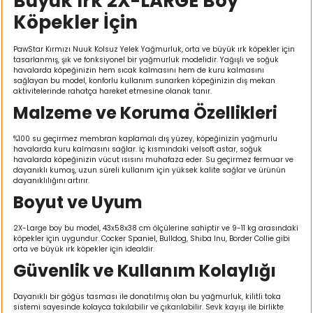
Büyük Irk 2X-LARGE Boy
ı
Köpekler İçin
rı
PawStar Kırmızı Nuuk Kolsuz Yelek Yağmurluk, orta ve büyük ırk köpekler için
tasarlanmış, şık ve fonksiyonel bir yağmurluk modelidir. Yağışlı ve soğuk
havalarda köpeğinizin hem sıcak kalmasını hem de kuru kalmasını
sağlayan bu model, konforlu kullanım sunarken köpeğinizin dış mekan
aktivitelerinde rahatça hareket etmesine olanak tanır.
Malzeme ve Koruma Özellikleri
%100 su geçirmez membran kaplamalı dış yüzey, köpeğinizin yağmurlu
havalarda kuru kalmasını sağlar. İç kısmındaki velsoft astar, soğuk
havalarda köpeğinizin vücut ısısını muhafaza eder. Su geçirmez fermuar ve
dayanıklı kumaş, uzun süreli kullanım için yüksek kalite sağlar ve ürünün
dayanıklılığını artırır.
Boyut ve Uyum
ı
2X-Large boy bu model, 43x58x38 cm ölçülerine sahiptir ve 9-11 kg arasındaki
köpekler için uygundur. Cocker Spaniel, Bulldog, Shiba Inu, Border Collie gibi
orta ve büyük ırk köpekler için idealdir.
i
Güvenlik ve Kullanım Kolaylığı
ektanları
Dayanıklı bir göğüs tasması ile donatılmış olan bu yağmurluk, kilitli toka
sistemi sayesinde kolayca takılabilir ve çıkarılabilir. Sevk kayışı ile birlikte