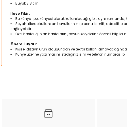
Büyük 3.8 cm
İlave Fikir;
Bu künye ; pet künyesi olarak kullanılacağı gibi ; aynı zamanda,
Seyahatlerde kullanılan bavulların kulplarına isimlik, adreslik o
sağlayabilir.
Özel hastalığı olan hastaların , boyun kolyelerine önemli bilgiler not
Önemli Uyarı:
Kişisel dizayn ürün olduğundan ve tekrar kullanılamayacağında
Künye üzerine yazılmasını istediğiniz isim ve telefon numarası bilgi
Bu ürünün fiyat bilgisi, resim, ürün açıklamalarında ve diğer kon
Görüş ve önerileriniz için teşekkür ederiz.
Ürün resmi kalitesiz, bozuk veya görüntülenemiyor.
Ürün açıklamasında eksik bilgiler bulunuyor.
Ürün bilgilerinde hatalar bulunuyor.
Ürün fiyatı diğer sitelerden daha pahalı.