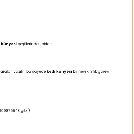
 künyesi
çeşitlerinden biridir.
raları yazılır , bu sayede
kedi künyesi
bir nevi kimlik görevi
5309876543 gibi )