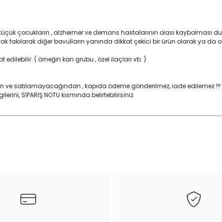
 küçük çocukların , alzheimer ve demans hastalarının olası kaybolması duru
larak takılarak diğer bavulların yanında dikkat çekici bir ürün olarak ya d
 edilebilir. ( örneğin kan grubu , özel ilaçları vb. )
n ve satılamayacağından , kapıda ödeme gönderilmez, iade edilemez !!!
lerini, SİPARİŞ NOTU kısmında belirtebilirsiniz.
ularda yetersiz gördüğünüz noktaları öneri formunu kullanarak tarafımız
Bu ürüne ilk yorumu siz yapın!
Yorum Yaz