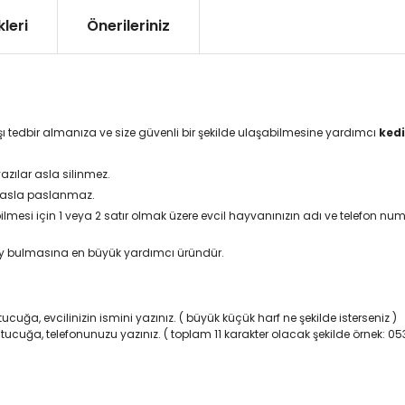
leri
Önerileriniz
şı tedbir almanıza ve size güvenli bir şekilde ulaşabilmesine yardımcı
kedi
yazılar asla silinmez.
asla paslanmaz.
esi için 1 veya 2 satır olmak üzere evcil hayvanınızın adı ve telefon numa
ay bulmasına en büyük yardımcı üründür.
ucuğa, evcilinizin ismini yazınız. ( büyük küçük harf ne şekilde isterseniz )
utucuğa, telefonunuzu yazınız. ( toplam 11 karakter olacak şekilde örnek: 0