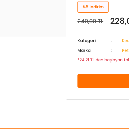
%5
İndirim
228,
240,00 TL
Kategori
Ked
Marka
Pet
*24,21 TL den başlayan taks