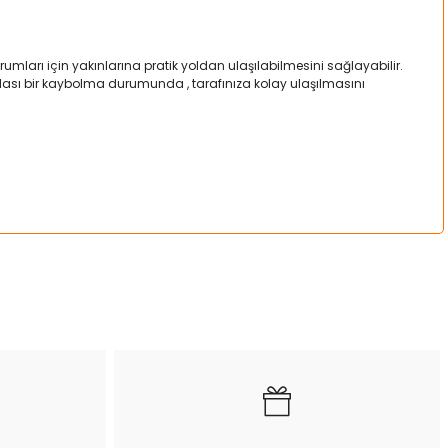
mları için yakınlarına pratik yoldan ulaşılabilmesini sağlayabilir.
a olası bir kaybolma durumunda , tarafınıza kolay ulaşılmasını
a iletebilirsiniz.