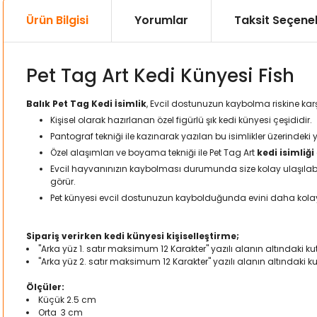
Ürün Bilgisi
Yorumlar
Taksit Seçenek
Pet Tag Art Kedi Künyesi Fish
Balık Pet Tag Kedi İsimlik
, Evcil dostunuzun kaybolma riskine kar
Kişisel olarak hazırlanan özel figürlü şık kedi künyesi çeşididir.
Pantograf tekniği ile kazınarak yazılan bu isimlikler üzerindeki 
Özel alaşımları ve boyama tekniği ile Pet Tag Art
kedi isimliği
Evcil hayvanınızın kaybolması durumunda size kolay ulaşılabilm
görür.
Pet künyesi evcil dostunuzun kaybolduğunda evini daha kol
Sipariş verirken kedi künyesi kişiselleştirme;
"Arka yüz 1. satır maksimum 12 Karakter" yazılı alanın altındaki kut
"Arka yüz 2. satır maksimum 12 Karakter" yazılı alanın altındaki k
Ölçüler:
Küçük 2.5 cm
Orta 3 cm