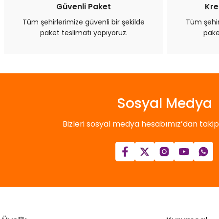
Bu ürüne benzer farklı alternatifler olmalı.
Güvenli Paket
Kre
Tüm şehirlerimize güvenli bir şekilde
Tüm şehirl
paket teslimatı yapıyoruz.
pake
Sosyal Medya
Bizleri sosyal medya hesabımız’dan takip e