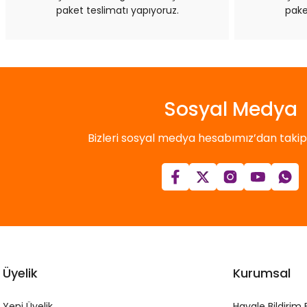
paket teslimatı yapıyoruz.
pake
Sosyal Medya
Bizleri sosyal medya hesabımız’dan takip e
Üyelik
Kurumsal
Yeni Üyelik
Havale Bildirim