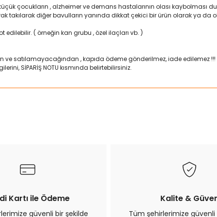
 küçük çocukların , alzheimer ve demans hastalarının olası kaybolması duru
larak takılarak diğer bavulların yanında dikkat çekici bir ürün olarak ya d
 edilebilir. ( örneğin kan grubu , özel ilaçları vb. )
n ve satılamayacağından , kapıda ödeme gönderilmez, iade edilemez !!!
lerini, SİPARİŞ NOTU kısmında belirtebilirsiniz.
ularda yetersiz gördüğünüz noktaları öneri formunu kullanarak tarafımız
Bu ürüne ilk yorumu siz yapın!
Yorum Yaz
di Kartı ile Ödeme
Kalite & Güve
erimize güvenli bir şekilde
Tüm şehirlerimize güvenli 