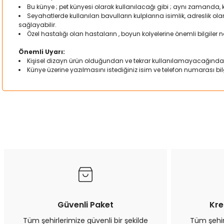
Bu künye ; pet künyesi olarak kullanılacağı gibi ; aynı zamanda,
Seyahatlerde kullanılan bavulların kulplarına isimlik, adreslik o
sağlayabilir.
Özel hastalığı olan hastaların , boyun kolyelerine önemli bilgiler not
Önemli Uyarı:
Kişisel dizayn ürün olduğundan ve tekrar kullanılamayacağında
Künye üzerine yazılmasını istediğiniz isim ve telefon numarası bilgi
Bu ürünün fiyat bilgisi, resim, ürün açıklamalarında ve diğer kon
Görüş ve önerileriniz için teşekkür ederiz.
Ürün resmi kalitesiz, bozuk veya görüntülenemiyor.
Ürün açıklamasında eksik bilgiler bulunuyor.
Ürün bilgilerinde hatalar bulunuyor.
Ürün fiyatı diğer sitelerden daha pahalı.
Bu ürüne benzer farklı alternatifler olmalı.
Güvenli Paket
Kre
Tüm şehirlerimize güvenli bir şekilde
Tüm şehirl