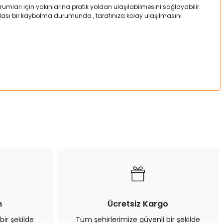
mları için yakınlarına pratik yoldan ulaşılabilmesini sağlayabilir.
a olası bir kaybolma durumunda , tarafınıza kolay ulaşılmasını
a iletebilirsiniz.
n
Ücretsiz Kargo
bir şekilde
Tüm şehirlerimize güvenli bir şekilde