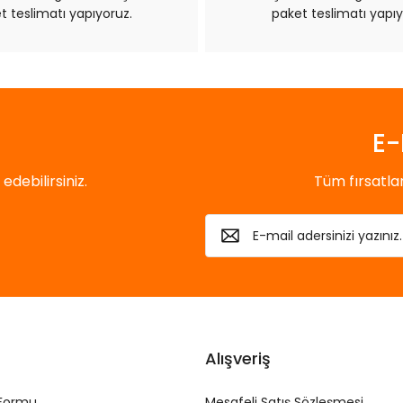
t teslimatı yapıyoruz.
paket teslimatı yapıy
Gönder
E-
debilirsiniz.
Tüm fırsatl
Alışveriş
 Formu
Mesafeli Satış Sözleşmesi