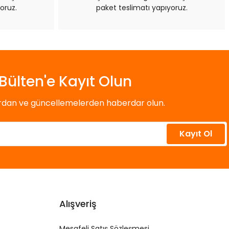
oruz.
paket teslimatı yapıyoruz.
Bülten'e Kayıt Olun
ardan ve güncellemelerden haberdar olun.
Kayıt Ol
Alışveriş
Mesafeli Satış Sözleşmesi