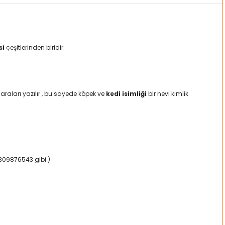
si
çeşitlerinden biridir.
raları yazılır , bu sayede köpek ve
kedi isimliği
bir nevi kimlik
5309876543 gibi )