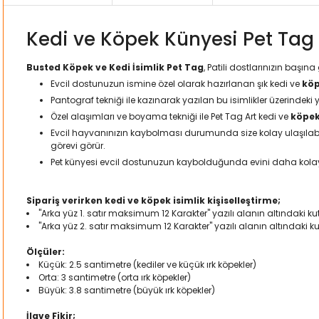
Kedi ve Köpek Künyesi Pet Tag 
Busted Köpek ve Kedi İsimlik Pet Tag
, Patili dostlarınızın başı
Evcil dostunuzun ismine özel olarak hazırlanan şık kedi ve
köp
Pantograf tekniği ile kazınarak yazılan bu isimlikler üzerindeki 
Özel alaşımları ve boyama tekniği ile Pet Tag Art kedi ve
köpek
Evcil hayvanınızın kaybolması durumunda size kolay ulaşılabilm
görevi görür.
Pet künyesi evcil dostunuzun kaybolduğunda evini daha kol
Sipariş verirken kedi ve köpek isimlik kişiselleştirme;
"Arka yüz 1. satır maksimum 12 Karakter" yazılı alanın altındaki kut
"Arka yüz 2. satır maksimum 12 Karakter" yazılı alanın altındaki k
Ölçüler:
Küçük: 2.5 santimetre (kediler ve küçük ırk köpekler)
Orta: 3 santimetre (orta ırk köpekler)
Büyük: 3.8 santimetre (büyük ırk köpekler)
İlave Fikir;