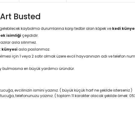
Art Busted
na gelebilecek kaybolma durumlarına karşı tedbir alan köpek ve
kedi künye
ek isimliği
çeşididir.
yazılar asla silinmez.
 künyesi
asla paslanmaz.
esi için 1 veya 2 satır olmak üzere evcil hayvanınızın adı ve telefon numa
ay bulmasına en büyük yardımcı üründür.
ucuğa, evcilinizin ismini yazınız. ( büyük küçük harf ne şekilde isterseniz )
utucuğa, telefonunuzu yazınız. ( toplam 11 karakter olacak şekilde örnek: 0