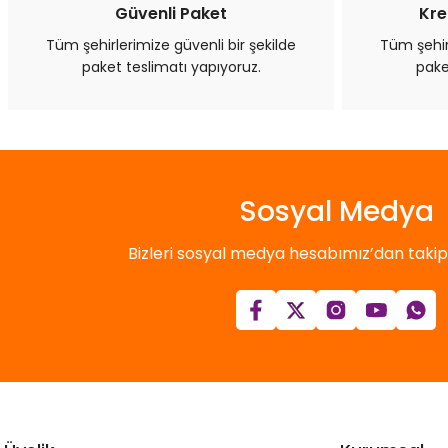
Bu ürüne benzer farklı alternatifler olmalı.
Güvenli Paket
Kre
Tüm şehirlerimize güvenli bir şekilde
Tüm şehirl
paket teslimatı yapıyoruz.
pake
Sosyal Medya
Bizleri sosyal medya hesabımız’dan takip e