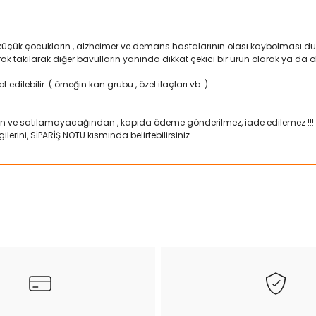
 küçük çocukların , alzheimer ve demans hastalarının olası kaybolması duru
larak takılarak diğer bavulların yanında dikkat çekici bir ürün olarak ya d
 edilebilir. ( örneğin kan grubu , özel ilaçları vb. )
n ve satılamayacağından , kapıda ödeme gönderilmez, iade edilemez !!!
lerini, SİPARİŞ NOTU kısmında belirtebilirsiniz.
ularda yetersiz gördüğünüz noktaları öneri formunu kullanarak tarafımız
Bu ürüne ilk yorumu siz yapın!
Yorum Yaz