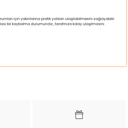
mları için yakınlarına pratik yoldan ulaşılabilmesini sağlayabilir.
a olası bir kaybolma durumunda , tarafınıza kolay ulaşılmasını
a iletebilirsiniz.