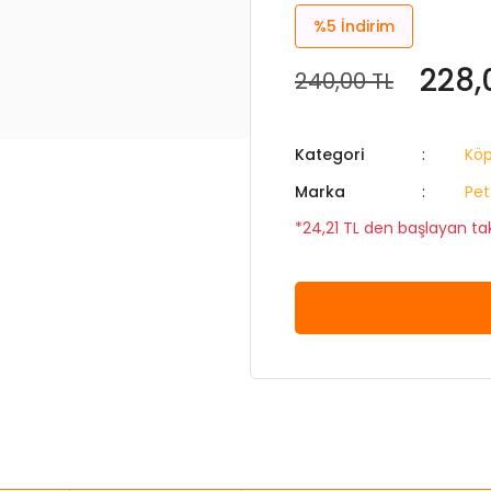
%5
İndirim
228,
240,00 TL
Kategori
Köp
Marka
Pet
*24,21 TL den başlayan taks