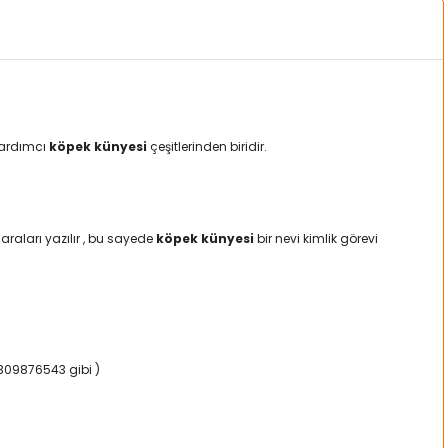
 yardımcı
köpek künyesi
çeşitlerinden biridir.
raları yazılır , bu sayede
köpek künyesi
bir nevi kimlik görevi
5309876543 gibi )