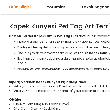
Ürün Bilgisi
Yorumlar
Taksit Seçenek
Köpek Künyesi Pet Tag Art Terri
Boston Terrier Köpek İsimlik Pet Tag
, Evcil dostunuzun kaybolm
Kişisel olarak hazırlanan özel ırk figürlü şık köpek künyesi çeşidi
Pantograf tekniği ile kazınarak yazılan bu isimlikler üzerindeki 
Özel alaşımları ve boyama tekniği ile Pet Tag Art
köpek isimli
Evcil hayvanınızın kaybolması durumunda size kolay ulaşılabilm
görür.
Pet künyesi evcil dostunuzun kaybolduğunda evini daha kol
Sipariş verirken köpek künyesi kişiselleştirme;
"Arka yüz 1. satır maksimum 12 Karakter" yazılı alanın altındaki kut
"Arka yüz 2. satır maksimum 12 Karakter" yazılı alanın altındaki k
Ölçüler:
Küçük 2.5 cm (Küçük Irk Köpek Künye)
Orta 3 cm (Orta Irk Köpek Künye)