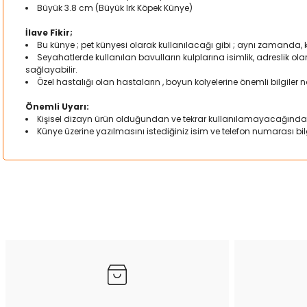
Büyük 3.8 cm (Büyük Irk Köpek Künye)
İlave Fikir;
Bu künye ; pet künyesi olarak kullanılacağı gibi ; aynı zamanda,
Seyahatlerde kullanılan bavulların kulplarına isimlik, adreslik o
sağlayabilir.
Özel hastalığı olan hastaların , boyun kolyelerine önemli bilgiler not
Önemli Uyarı:
Kişisel dizayn ürün olduğundan ve tekrar kullanılamayacağında
Künye üzerine yazılmasını istediğiniz isim ve telefon numarası bilgi
Bu ürünün fiyat bilgisi, resim, ürün açıklamalarında ve diğer kon
Görüş ve önerileriniz için teşekkür ederiz.
Ürün resmi kalitesiz, bozuk veya görüntülenemiyor.
Ürün açıklamasında eksik bilgiler bulunuyor.
Ürün bilgilerinde hatalar bulunuyor.
Ürün fiyatı diğer sitelerden daha pahalı.