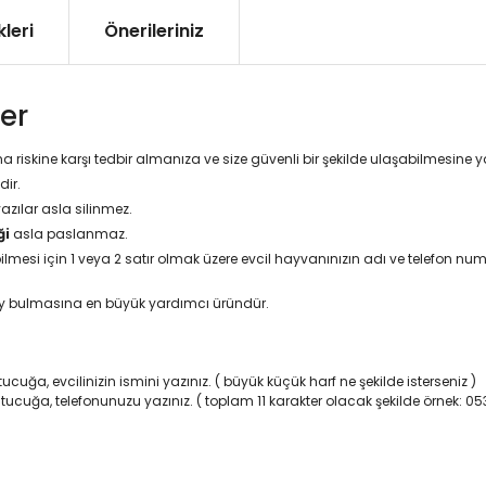
leri
Önerileriniz
er
a riskine karşı tedbir almanıza ve size güvenli bir şekilde ulaşabilmesine
dir.
yazılar asla silinmez.
ği
asla paslanmaz.
esi için 1 veya 2 satır olmak üzere evcil hayvanınızın adı ve telefon numa
ay bulmasına en büyük yardımcı üründür.
ucuğa, evcilinizin ismini yazınız. ( büyük küçük harf ne şekilde isterseniz )
utucuğa, telefonunuzu yazınız. ( toplam 11 karakter olacak şekilde örnek: 0