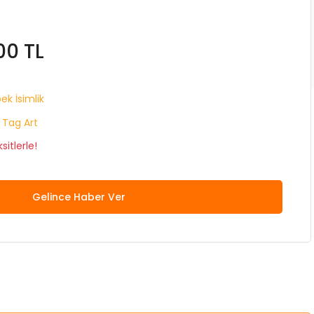
00 TL
ek İsimlik
 Tag Art
itlerle!
Gelince Haber Ver