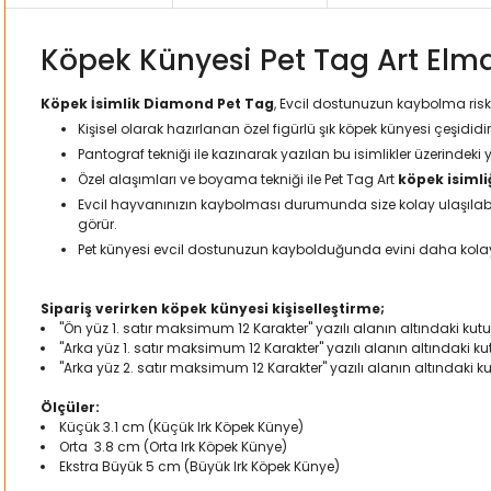
Köpek Künyesi Pet Tag Art Elm
Köpek İsimlik Diamond Pet Tag
, Evcil dostunuzun kaybolma risk
Kişisel olarak hazırlanan özel figürlü şık köpek künyesi çeşididir
Pantograf tekniği ile kazınarak yazılan bu isimlikler üzerindeki 
Özel alaşımları ve boyama tekniği ile Pet Tag Art
köpek isimli
Evcil hayvanınızın kaybolması durumunda size kolay ulaşılabilm
görür.
Pet künyesi evcil dostunuzun kaybolduğunda evini daha kol
Sipariş verirken köpek künyesi kişiselleştirme;
"Ön yüz 1. satır maksimum 12 Karakter" yazılı alanın altındaki kutuc
"Arka yüz 1. satır maksimum 12 Karakter" yazılı alanın altındaki k
"Arka yüz 2. satır maksimum 12 Karakter" yazılı alanın altındaki ku
Ölçüler:
Küçük 3.1 cm (Küçük Irk Köpek Künye)
Orta 3.8 cm (Orta Irk Köpek Künye)
Ekstra Büyük 5 cm (Büyük Irk Köpek Künye)