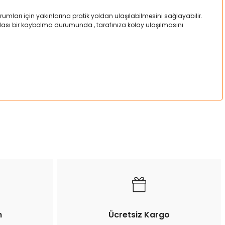
mları için yakınlarına pratik yoldan ulaşılabilmesini sağlayabilir.
a olası bir kaybolma durumunda , tarafınıza kolay ulaşılmasını
a iletebilirsiniz.
n
Ücretsiz Kargo