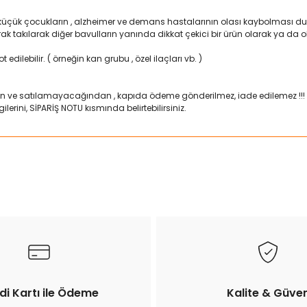
 küçük çocukların , alzheimer ve demans hastalarının olası kaybolması duru
larak takılarak diğer bavulların yanında dikkat çekici bir ürün olarak ya d
 edilebilir. ( örneğin kan grubu , özel ilaçları vb. )
n ve satılamayacağından , kapıda ödeme gönderilmez, iade edilemez !!!
lerini, SİPARİŞ NOTU kısmında belirtebilirsiniz.
ularda yetersiz gördüğünüz noktaları öneri formunu kullanarak tarafımız
Bu ürüne ilk yorumu siz yapın!
Yorum Yaz
di Kartı ile Ödeme
Kalite & Güve