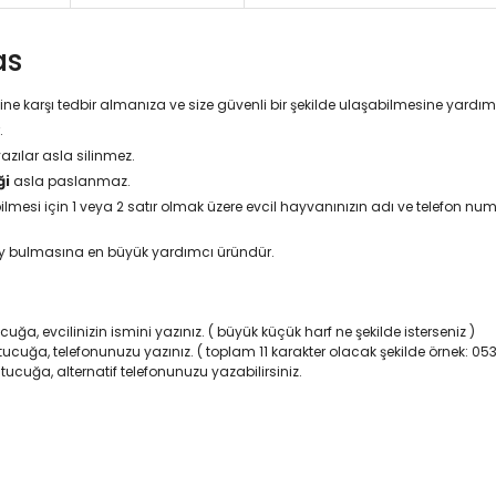
as
ine karşı tedbir almanıza ve size güvenli bir şekilde ulaşabilmesine yardı
.
yazılar asla silinmez.
ği
asla paslanmaz.
esi için 1 veya 2 satır olmak üzere evcil hayvanınızın adı ve telefon numa
ay bulmasına en büyük yardımcı üründür.
uğa, evcilinizin ismini yazınız. ( büyük küçük harf ne şekilde isterseniz )
utucuğa, telefonunuzu yazınız. ( toplam 11 karakter olacak şekilde örnek: 0
tucuğa, alternatif telefonunuzu yazabilirsiniz.