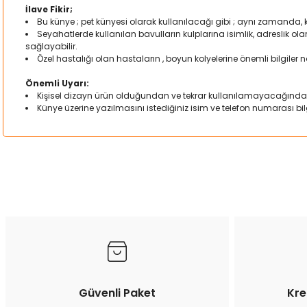
İlave Fikir;
Bu künye ; pet künyesi olarak kullanılacağı gibi ; aynı zamanda,
Seyahatlerde kullanılan bavulların kulplarına isimlik, adreslik o
sağlayabilir.
Özel hastalığı olan hastaların , boyun kolyelerine önemli bilgiler not
Önemli Uyarı:
Kişisel dizayn ürün olduğundan ve tekrar kullanılamayacağında
Künye üzerine yazılmasını istediğiniz isim ve telefon numarası bilgi
Bu ürünün fiyat bilgisi, resim, ürün açıklamalarında ve diğer kon
Görüş ve önerileriniz için teşekkür ederiz.
Ürün resmi kalitesiz, bozuk veya görüntülenemiyor.
Ürün açıklamasında eksik bilgiler bulunuyor.
Ürün bilgilerinde hatalar bulunuyor.
Ürün fiyatı diğer sitelerden daha pahalı.
Bu ürüne benzer farklı alternatifler olmalı.
Güvenli Paket
Kre