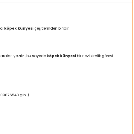
mcı
köpek künyesi
çeşitlerinden biridir.
raları yazılır , bu sayede
köpek künyesi
bir nevi kimlik görevi
5309876543 gibi )