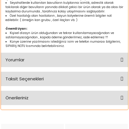
k Yemleme
Seyahatlerde kullanılan bavulların kulplarına isimlik, adreslik olarak
takılarak diğer bavulların yanında dikkat çekici bir ürün olarak ya da olası bir
kaybolma durumunda , tarafınıza kolay ulaşılmasını sağlayabilir.
Özel hastalığı olan hastaların , boyun kolyelerine önemli bilgiler not
edilebilir. ( örneğin kan grubu , özel ilaçları vb. )
Önemli Uyarı:
zları
Kişisel dizayn ürün olduğundan ve tekrar kullanılamayacağından ve
satılamayacağından , kapıda ödeme gönderilmez, iade edilemez !!!
Künye üzerine yazılmasını istediğiniz isim ve telefon numarası bilgilerini,
ri
SİPARİŞ NOTU kısmında belirtebilirsiniz.
Filtre
Yorumlar
r
Taksit Seçenekleri
Bu ürüne ilk yorumu siz yapın!
Önerileriniz
Yorum Yaz
Bu ürünün fiyat bilgisi, resim, ürün açıklamalarında ve diğer
konularda yetersiz gördüğünüz noktaları öneri formunu
kullanarak tarafımıza iletebilirsiniz.
Görüş ve önerileriniz için teşekkür ederiz.