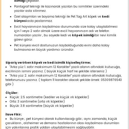
isimliği
çeşididir.
ı
Pantograf tekniği ile kazınarak yazılan bu isimlikler üzerindeki
yazılar asla silinmez.
Özel alaşımları ve boyama tekniği ile Pet Tag Art köpek ve
kedi
rı
künyesi
asla paslanmaz.
Evcil hayvanınızın kaybolması durumunda size kolay ulaşılabilmesi
için 1 veya 2 satır olmak üzere evcil hayvanınızın adı ve telefon
numaraları yazılır , bu sayede kedi ve
köpek isimliği
bir nevi kimlik
görevi görür.
Pet künyesi evcil dostunuzun kaybolduğunda evini daha kolay
bulmasına en büyük yardımcı üründür.
Sipariş verirken köpek ve kedi isimlik kişiselleştirme;
"Arka yüz 1. satır maksimum 12 Karakter" yazılı alanın altındaki kutucuğa,
evcilinizin ismini yazınız. ( büyük küçük harf ne şekilde isterseniz )
"Arka yüz 2. satır maksimum 12 Karakter" yazılı alanın altındaki kutucuğa,
telefonunuzu yazınız. ( toplam 11 karakter olacak şekilde örnek: 05309876543
gibi )
ı
Ölçüler:
Küçük: 2.5 santimetre (kediler ve küçük ırk köpekler)
Orta: 3 santimetre (orta ırk köpekler)
i
Büyük: 3.8 santimetre (büyük ırk köpekler)
İlave Fikir;
ektanları
Bu künye ; pet künyesi olarak kullanılacağı gibi ; aynı zamanda, küçük
çocukların , alzheimer ve demans hastalarının olası kaybolması durumları
için yakınlarına pratik yoldan ulaşılabilmesini sağlayabilir.