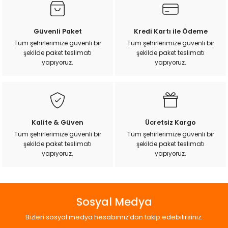
Ürün resmi kalitesiz, bozuk veya görüntülenemiyor.
Güvenli Paket
Kredi Kartı ile Ödeme
Ürün açıklamasında eksik bilgiler bulunuyor.
Tüm şehirlerimize güvenli bir
Tüm şehirlerimize güvenli bir
şekilde paket teslimatı
şekilde paket teslimatı
Ürün bilgilerinde hatalar bulunuyor.
yapıyoruz.
yapıyoruz.
Ürün fiyatı diğer sitelerden daha pahalı.
Bu ürüne benzer farklı alternatifler olmalı.
Kalite & Güven
Ücretsiz Kargo
Tüm şehirlerimize güvenli bir
Tüm şehirlerimize güvenli bir
şekilde paket teslimatı
şekilde paket teslimatı
Gönder
yapıyoruz.
yapıyoruz.
Sosyal Medya
Bizleri sosyal medya hesabımız’dan takip edebilirsiniz.