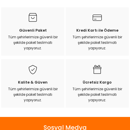
konularda yetersiz gördüğünüz noktaları öneri formunu
kullanarak tarafımıza iletebilirsiniz.
Görüş ve önerileriniz için teşekkür ederiz.
Ürün resmi kalitesiz, bozuk veya görüntülenemiyor.
Güvenli Paket
Kredi Kartı ile Ödeme
Ürün açıklamasında eksik bilgiler bulunuyor.
Tüm şehirlerimize güvenli bir
Tüm şehirlerimize güvenli bir
şekilde paket teslimatı
şekilde paket teslimatı
Ürün bilgilerinde hatalar bulunuyor.
yapıyoruz.
yapıyoruz.
Ürün fiyatı diğer sitelerden daha pahalı.
Bu ürüne benzer farklı alternatifler olmalı.
Kalite & Güven
Ücretsiz Kargo
Tüm şehirlerimize güvenli bir
Tüm şehirlerimize güvenli bir
şekilde paket teslimatı
şekilde paket teslimatı
Gönder
yapıyoruz.
yapıyoruz.
Sosyal Medya