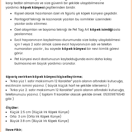
karşı tedbir almanıza ve size güvenli bir şekilde ulaşabilmesine
ı
yardımcı
köpek künyesi
çeşitlerinden biridir.
Kişisel olarak hazırlanan özel ırk figürlü şık köpek künyesi çeşididir.
rı
Pantograf tekniği ile kazınarak yazılan bu isimlikler üzerindeki
yazılar asla silinmez.
Özel alaşımları ve boyama tekniği ile Pet Tag Art
köpek isimliği
asla
paslanmaz.
Evcil hayvanınızın kaybolması durumunda size kolay ulaşılabilmesi
için 1 veya 2 satır olmak üzere evcil hayvanınızın adı ve telefon
numaraları yazılır , bu sayede
köpek künyesi
bir nevi kimlik görevi
görür.
Pet künyesi evcil dostunuzun kaybolduğunda evini daha kolay
bulmasına en büyük yardımcı üründür.
Sipariş verirken köpek künyesi kişiselleştirme;
"Arka yüz 1. satır maksimum 12 Karakter" yazılı alanın altındaki kutucuğa,
evcilinizin ismini yazınız. ( büyük küçük harf ne şekilde isterseniz )
"Arka yüz 2. satır maksimum 12 Karakter" yazılı alanın altındaki kutucuğa,
ı
telefonunuzu yazınız. ( toplam 11 karakter olacak şekilde örnek: 05309876543
gibi )
i
Ölçüler:
Küçük 2.5 cm (Küçük Irk Köpek Künye)
Orta 3 cm (Orta Irk Köpek Künye)
ektanları
Büyük 3.8 cm (Büyük Irk Köpek Künye)
İlave Fikir;