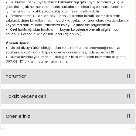
Bu künye ; pet künyesi olarak kullanılacağı gibi ; aynı zamanda, küçük
k Yemleme
çocukların , alzheimer ve demans hastalarının olası kaybolması durumları
için yakınlarına pratik yoldan ulaşılabilmesini sağlayabilir.
Seyahatlerde kullanılan bavulların kulplarına isimlik, adreslik olarak
takılarak diğer bavulların yanında dikkat çekici bir ürün olarak ya da olası bir
kaybolma durumunda , tarafınıza kolay ulaşılmasını sağlayabilir.
Özel hastalığı olan hastaların , boyun kolyelerine önemli bilgiler not
zları
edilebilir. ( örneğin kan grubu , özel ilaçları vb. )
Önemli Uyarı:
ri
Kişisel dizayn ürün olduğundan ve tekrar kullanılamayacağından ve
satılamayacağından , kapıda ödeme gönderilmez, iade edilemez !!!
Künye üzerine yazılmasını istediğiniz isim ve telefon numarası bilgilerini,
SİPARİŞ NOTU kısmında belirtebilirsiniz.
Filtre
Yorumlar
r
Taksit Seçenekleri
Bu ürüne ilk yorumu siz yapın!
Önerileriniz
Yorum Yaz
Bu ürünün fiyat bilgisi, resim, ürün açıklamalarında ve diğer