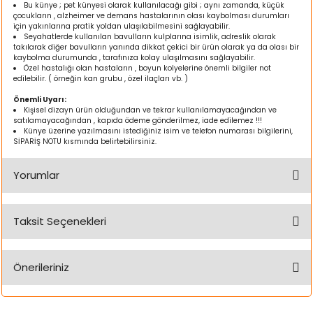
Bu künye ; pet künyesi olarak kullanılacağı gibi ; aynı zamanda, küçük
k Yemleme
çocukların , alzheimer ve demans hastalarının olası kaybolması durumları
için yakınlarına pratik yoldan ulaşılabilmesini sağlayabilir.
Seyahatlerde kullanılan bavulların kulplarına isimlik, adreslik olarak
takılarak diğer bavulların yanında dikkat çekici bir ürün olarak ya da olası bir
kaybolma durumunda , tarafınıza kolay ulaşılmasını sağlayabilir.
Özel hastalığı olan hastaların , boyun kolyelerine önemli bilgiler not
zları
edilebilir. ( örneğin kan grubu , özel ilaçları vb. )
Önemli Uyarı:
ri
Kişisel dizayn ürün olduğundan ve tekrar kullanılamayacağından ve
satılamayacağından , kapıda ödeme gönderilmez, iade edilemez !!!
Künye üzerine yazılmasını istediğiniz isim ve telefon numarası bilgilerini,
SİPARİŞ NOTU kısmında belirtebilirsiniz.
Filtre
Yorumlar
r
Taksit Seçenekleri
Bu ürüne ilk yorumu siz yapın!
Önerileriniz
Yorum Yaz
Bu ürünün fiyat bilgisi, resim, ürün açıklamalarında ve diğer