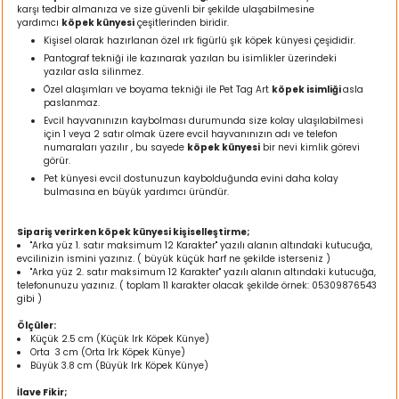
karşı tedbir almanıza ve size güvenli bir şekilde ulaşabilmesine
ı
yardımcı
köpek künyesi
çeşitlerinden biridir.
Kişisel olarak hazırlanan özel ırk figürlü şık köpek künyesi çeşididir.
rı
Pantograf tekniği ile kazınarak yazılan bu isimlikler üzerindeki
yazılar asla silinmez.
Özel alaşımları ve boyama tekniği ile Pet Tag Art
köpek isimliği
asla
paslanmaz.
Evcil hayvanınızın kaybolması durumunda size kolay ulaşılabilmesi
için 1 veya 2 satır olmak üzere evcil hayvanınızın adı ve telefon
numaraları yazılır , bu sayede
köpek künyesi
bir nevi kimlik görevi
görür.
Pet künyesi evcil dostunuzun kaybolduğunda evini daha kolay
bulmasına en büyük yardımcı üründür.
Sipariş verirken köpek künyesi kişiselleştirme;
"Arka yüz 1. satır maksimum 12 Karakter" yazılı alanın altındaki kutucuğa,
evcilinizin ismini yazınız. ( büyük küçük harf ne şekilde isterseniz )
"Arka yüz 2. satır maksimum 12 Karakter" yazılı alanın altındaki kutucuğa,
ı
telefonunuzu yazınız. ( toplam 11 karakter olacak şekilde örnek: 05309876543
gibi )
i
Ölçüler:
Küçük 2.5 cm (Küçük Irk Köpek Künye)
Orta 3 cm (Orta Irk Köpek Künye)
ektanları
Büyük 3.8 cm (Büyük Irk Köpek Künye)
İlave Fikir;