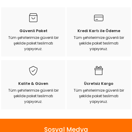
konularda yetersiz gördüğünüz noktaları öneri formunu
kullanarak tarafımıza iletebilirsiniz.
Görüş ve önerileriniz için teşekkür ederiz.
Ürün resmi kalitesiz, bozuk veya görüntülenemiyor.
Güvenli Paket
Kredi Kartı ile Ödeme
Ürün açıklamasında eksik bilgiler bulunuyor.
Tüm şehirlerimize güvenli bir
Tüm şehirlerimize güvenli bir
şekilde paket teslimatı
şekilde paket teslimatı
Ürün bilgilerinde hatalar bulunuyor.
yapıyoruz.
yapıyoruz.
Ürün fiyatı diğer sitelerden daha pahalı.
Bu ürüne benzer farklı alternatifler olmalı.
Kalite & Güven
Ücretsiz Kargo
Tüm şehirlerimize güvenli bir
Tüm şehirlerimize güvenli bir
şekilde paket teslimatı
şekilde paket teslimatı
Gönder
yapıyoruz.
yapıyoruz.
Sosyal Medya