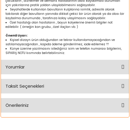
çocukların , alzheimer ve demans hastalarının olası kaybolması durumları
k Yemleme
için yakınlarına pratik yoldan ulaşılabilmesini sağlayabilir.
Seyahatlerde kullanılan bavulların kulplarına isimlik, adreslik olarak
takılarak diğer bavulların yanında dikkat çekici bir ürün olarak ya da olası bir
kaybolma durumunda , tarafınıza kolay ulaşılmasını sağlayabilir.
Özel hastalığı olan hastaların , boyun kolyelerine önemli bilgiler not
edilebilir. ( örneğin kan grubu , özel ilaçları vb. )
zları
Önemli Uyarı:
Kişisel dizayn ürün olduğundan ve tekrar kullanılamayacağından ve
satılamayacağından , kapıda ödeme gönderilmez, iade edilemez !!!
ri
Künye üzerine yazılmasını istediğiniz isim ve telefon numarası bilgilerini,
SİPARİŞ NOTU kısmında belirtebilirsiniz.
Filtre
Yorumlar
r
Taksit Seçenekleri
Bu ürüne ilk yorumu siz yapın!
Önerileriniz
Yorum Yaz
Bu ürünün fiyat bilgisi, resim, ürün açıklamalarında ve diğer
konularda yetersiz gördüğünüz noktaları öneri formunu