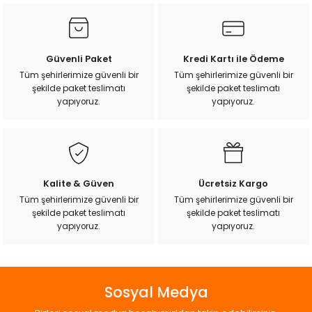
kullanarak tarafımıza iletebilirsiniz.
Görüş ve önerileriniz için teşekkür ederiz.
Ürün resmi kalitesiz, bozuk veya görüntülenemiyor.
Güvenli Paket
Kredi Kartı ile Ödeme
Ürün açıklamasında eksik bilgiler bulunuyor.
Tüm şehirlerimize güvenli bir
Tüm şehirlerimize güvenli bir
şekilde paket teslimatı
şekilde paket teslimatı
Ürün bilgilerinde hatalar bulunuyor.
yapıyoruz.
yapıyoruz.
Ürün fiyatı diğer sitelerden daha pahalı.
Bu ürüne benzer farklı alternatifler olmalı.
Kalite & Güven
Ücretsiz Kargo
Tüm şehirlerimize güvenli bir
Tüm şehirlerimize güvenli bir
şekilde paket teslimatı
şekilde paket teslimatı
Gönder
yapıyoruz.
yapıyoruz.
Sosyal Medya