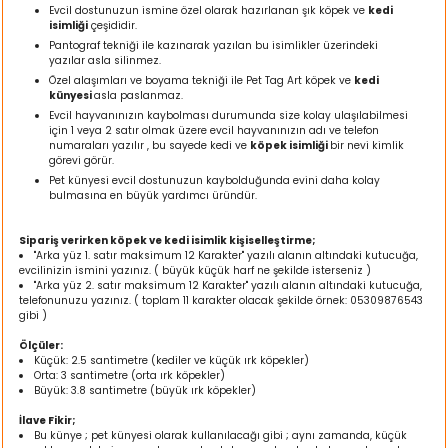
Evcil dostunuzun ismine özel olarak hazırlanan şık köpek ve
kedi
ı
isimliği
çeşididir.
Pantograf tekniği ile kazınarak yazılan bu isimlikler üzerindeki
yazılar asla silinmez.
rı
Özel alaşımları ve boyama tekniği ile Pet Tag Art köpek ve
kedi
künyesi
asla paslanmaz.
Evcil hayvanınızın kaybolması durumunda size kolay ulaşılabilmesi
için 1 veya 2 satır olmak üzere evcil hayvanınızın adı ve telefon
numaraları yazılır , bu sayede kedi ve
köpek isimliği
bir nevi kimlik
görevi görür.
Pet künyesi evcil dostunuzun kaybolduğunda evini daha kolay
bulmasına en büyük yardımcı üründür.
Sipariş verirken köpek ve kedi isimlik kişiselleştirme;
"Arka yüz 1. satır maksimum 12 Karakter" yazılı alanın altındaki kutucuğa,
evcilinizin ismini yazınız. ( büyük küçük harf ne şekilde isterseniz )
"Arka yüz 2. satır maksimum 12 Karakter" yazılı alanın altındaki kutucuğa,
telefonunuzu yazınız. ( toplam 11 karakter olacak şekilde örnek: 05309876543
ı
gibi )
Ölçüler:
i
Küçük: 2.5 santimetre (kediler ve küçük ırk köpekler)
Orta: 3 santimetre (orta ırk köpekler)
Büyük: 3.8 santimetre (büyük ırk köpekler)
ektanları
İlave Fikir;
Bu künye ; pet künyesi olarak kullanılacağı gibi ; aynı zamanda, küçük