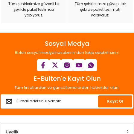
Tüm şehirlerimize güvenli bir
Tüm şehirlerimize güvenli bir
şekilde paket teslimatı
şekilde paket teslimatı
Gönder
yapıyoruz.
yapıyoruz.
Sosyal Medya
Bizleri sosyal medya hesabımız’dan takip edebilirsiniz.
E-Bülten'e Kayıt Olun
Tüm fırsatlardan ve güncellemelerden haberdar olun.
Kayıt Ol
Üyelik