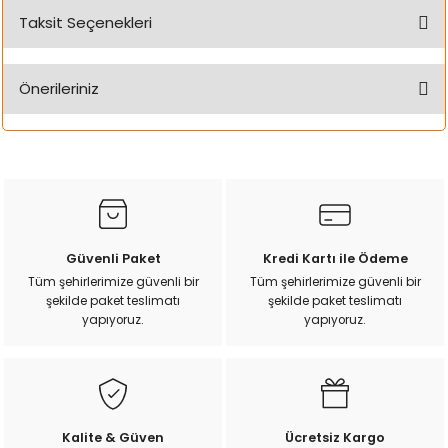
k Yemleme
Taksit Seçenekleri
Bu ürüne ilk yorumu siz yapın!
Önerileriniz
Yorum Yaz
zları
Bu ürünün fiyat bilgisi, resim, ürün açıklamalarında ve diğer
ri
konularda yetersiz gördüğünüz noktaları öneri formunu
kullanarak tarafımıza iletebilirsiniz.
Görüş ve önerileriniz için teşekkür ederiz.
Filtre
Ürün resmi kalitesiz, bozuk veya görüntülenemiyor.
r
Güvenli Paket
Kredi Kartı ile Ödeme
Ürün açıklamasında eksik bilgiler bulunuyor.
Tüm şehirlerimize güvenli bir
Tüm şehirlerimize güvenli bir
şekilde paket teslimatı
şekilde paket teslimatı
Ürün bilgilerinde hatalar bulunuyor.
yapıyoruz.
yapıyoruz.
Ürün fiyatı diğer sitelerden daha pahalı.
Bu ürüne benzer farklı alternatifler olmalı.
Kalite & Güven
Ücretsiz Kargo