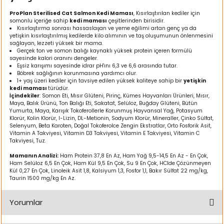
ı
ProPlan Sterilised Cat Salmon Kedi Maması
, Kısırlaştırılan kediler için
somonlu içeriğe sahip
kedi maması
çeşitlerinden birisidir.
Kısırlaştırma sonrası hassaslaşan ve yeme eğilimi artan genç ya da
rı
yetişkin kısırlaştırılmış kedilerde kilo alımının ve taş oluşumunun önlenmesini
sağlayan, lezzeti yüksek bir mama.
Gerçek ton ve somon balığı kaynaklı yüksek protein içeren formülü
sayesinde kalori oranını dengeler.
Eşsiz karışımı sayesinde idrar pH'ını 6,3 ve 6,6 arasında tutar.
Böbrek sağlığının korunmasına yardımcı olur.
1+ yaş üzeri kediler için tavsiye edilen yüksek kaliteye sahip bir
yetişkin
kedi maması
türüdür.
İçindekiler
: Somon Eti, Mısır Glüteni, Pirinç, Kümes Hayvanları Ürünleri, Mısır,
Maya, Balık Ürünü, Ton Balığı Eti, Sakatat, Selüloz, Buğday Glüteni, Bütün
Yumurta, Maya, Karışık Tokoferollerle Korunmuş Hayvansal Yağ, Potasyum
Klorür, Kolin Klorür, l-Lizin, DL-Metionin, Sodyum Klorür, Mineraller, Çinko Sülfat,
Selenyum, Beta Karoten, Doğal Tokoferolce Zengin Ekstratlar, Orto Fosforik Asit,
Vitamin A Takviyesi, Vitamin D3 Takviyesi, Vitamin E Takviyesi, Vitamin C
Takviyesi, Tuz.
ı
Mamanın Analizi:
Ham Protein 37,8 En Az, Ham Yağ 9,5-14,5 En Az - En Çok,
Ham Selüloz 6,5 En Çok, Ham Kül 9,5 En Çok, Su 9 En Çok, HCIde Çözünmeyen
Kül 0,27 En Çok, Linoleik Asit 1,8, Kalsiyum 1,3, Fosfor 1,1, Bakır Sülfat 22 mg/kg,
Taurin 1500 mg/kg En Az.
i
Yorumlar
ektanları