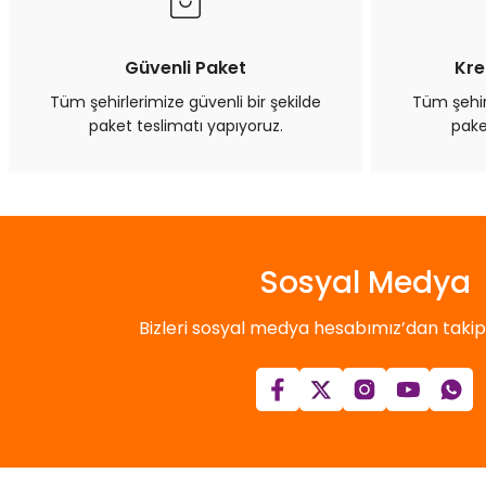
Ürün bilgilerinde hatalar bulunuyor.
Ürün fiyatı diğer sitelerden daha pahalı.
Bu ürüne benzer farklı alternatifler olmalı.
Güvenli Paket
Kre
Tüm şehirlerimize güvenli bir şekilde
Tüm şehirl
paket teslimatı yapıyoruz.
pake
Sosyal Medya
Bizleri sosyal medya hesabımız’dan takip e