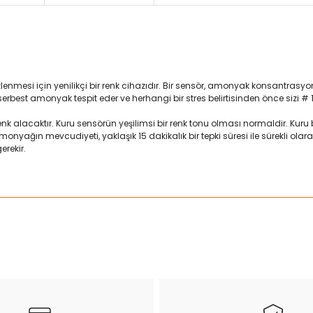
nmesi için yenilikçi bir renk cihazıdır. Bir sensör, amonyak konsantrasyonu
st amonyak tespit eder ve herhangi bir stres belirtisinden önce sizi # 1 kat
nk alacaktır. Kuru sensörün yeşilimsi bir renk tonu olması normaldir. Kuru 
onyağın mevcudiyeti, yaklaşık 15 dakikalık bir tepki süresi ile sürekli ol
erekir.
ularda yetersiz gördüğünüz noktaları öneri formunu kullanarak tarafımız
Bu ürüne ilk yorumu siz yapın!
Yorum Yaz