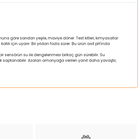
na göre sarıdan yeşile, maviye döner. Test kitleri, kimyasallar
ili için uyarır. Bir yıldan fazla sürer. Bu ürün asit pH'ında
bir sensörün su ile dengelenmesi birkaç gün sürebilir. Su
arak saptanabilir. Azalan amonyağa verilen yanıt daha yavaştır,
a iletebilirsiniz.