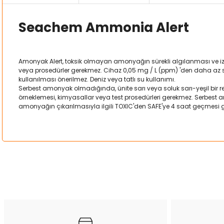
Seachem Ammonia Alert
Amonyak Alert, toksik olmayan amonyağın sürekli algılanması ve izle
veya prosedürler gerekmez. Cihaz 0,05 mg / L (ppm) 'den daha az serbe
kullanılması önerilmez. Deniz veya tatlı su kullanımı.
Serbest amonyak olmadığında, ünite sarı veya soluk sarı-yeşil bir re
örneklemesi, kimyasallar veya test prosedürleri gerekmez. Serbest am
amonyağın çıkarılmasıyla ilgili TOXIC'den SAFE'ye 4 saat geçmesi g
Bu ürünün fiyat bilgisi, resim, ürün açıklamalarında ve diğer kon
Görüş ve önerileriniz için teşekkür ederiz.
Ürün resmi kalitesiz, bozuk veya görüntülenemiyor.
Ürün açıklamasında eksik bilgiler bulunuyor.