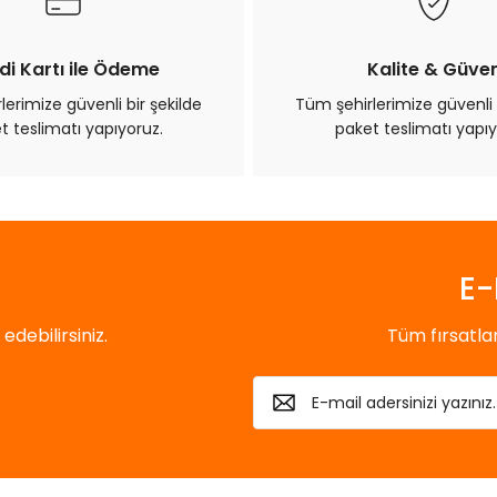
di Kartı ile Ödeme
Kalite & Güve
erimize güvenli bir şekilde
Tüm şehirlerimize güvenli 
t teslimatı yapıyoruz.
paket teslimatı yapıy
Gönder
E-
debilirsiniz.
Tüm fırsatl