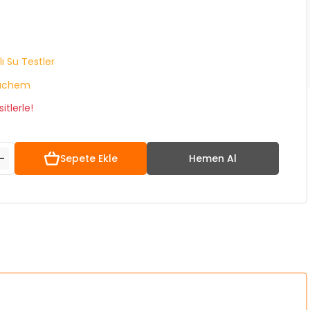
lı Su Testler
achem
itlerle!
Sepete Ekle
Hemen Al