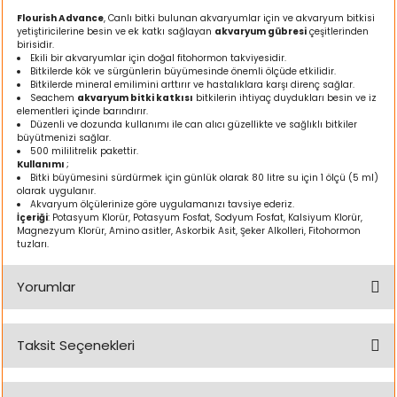
ı
Flourish Advance
, Canlı bitki bulunan akvaryumlar için ve akvaryum bitkisi
yetiştiricilerine besin ve ek katkı sağlayan
akvaryum gübresi
çeşitlerinden
birisidir.
rı
Ekili bir akvaryumlar için doğal fitohormon takviyesidir.
Bitkilerde kök ve sürgünlerin büyümesinde önemli ölçüde etkilidir.
Bitkilerde mineral emilimini arttırır ve hastalıklara karşı direnç sağlar.
Seachem
akvaryum bitki katkısı
bitkilerin ihtiyaç duydukları besin ve iz
elementleri içinde barındırır.
Düzenli ve dozunda kullanımı ile can alıcı güzellikte ve sağlıklı bitkiler
büyütmenizi sağlar.
500 mililitrelik pakettir.
Kullanımı
;
Bitki büyümesini sürdürmek için günlük olarak 80 litre su için 1 ölçü (5 ml)
olarak uygulanır.
Akvaryum ölçülerinize göre uygulamanızı tavsiye ederiz.
İçeriği
: Potasyum Klorür, Potasyum Fosfat, Sodyum Fosfat, Kalsiyum Klorür,
Magnezyum Klorür, Amino asitler, Askorbik Asit, Şeker Alkolleri, Fitohormon
tuzları.
ı
Yorumlar
i
Taksit Seçenekleri
Bu ürüne ilk yorumu siz yapın!
ektanları