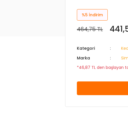
%5
İndirim
441,
464,75 TL
Kategori
Ked
Marka
Sim
*46,87 TL den başlayan tak