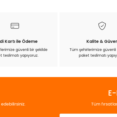
Bu ürüne ilk yorumu siz yapın!
Yorum Yaz
di Kartı ile Ödeme
Kalite & Güve
erimize güvenli bir şekilde
Tüm şehirlerimize güvenli 
t teslimatı yapıyoruz.
paket teslimatı yapıy
Gönder
E-
debilirsiniz.
Tüm fırsatl