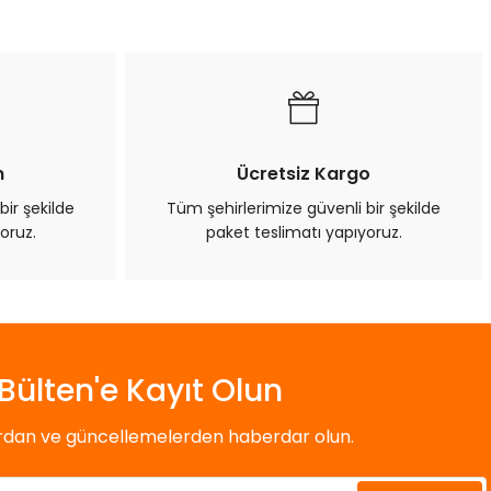
n
Ücretsiz Kargo
bir şekilde
Tüm şehirlerimize güvenli bir şekilde
oruz.
paket teslimatı yapıyoruz.
Bülten'e Kayıt Olun
ardan ve güncellemelerden haberdar olun.