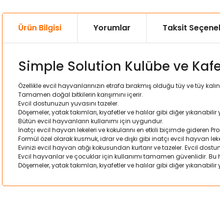
Ürün Bilgisi
Yorumlar
Taksit Seçenek
Simple Solution Kulübe ve Kafe
Özellikle evcil hayvanlarınızın etrafa bırakmış olduğu tüy ve tüy kalınt
Tamamen doğal bitkilerin karışımını içerir.
Evcil dostunuzun yuvasını tazeler.
Döşemeler, yatak takımları, kıyafetler ve halılar gibi diğer yıkanabilir y
Bütün evcil hayvanların kullanımı için uygundur.
İnatçı evcil hayvan lekeleri ve kokularını en etkili biçimde gideren Pro
Formül özel olarak kusmuk, idrar ve dışkı gibi inatçı evcil hayvan le
Evinizi evcil hayvan atığı kokusundan kurtarır ve tazeler. Evcil dostu
Evcil hayvanlar ve çocuklar için kullanımı tamamen güvenlidir. Bu ha
Döşemeler, yatak takımları, kıyafetler ve halılar gibi diğer yıkanabilir y
Bu ürünün fiyat bilgisi, resim, ürün açıklamalarında ve diğer kon
Görüş ve önerileriniz için teşekkür ederiz.