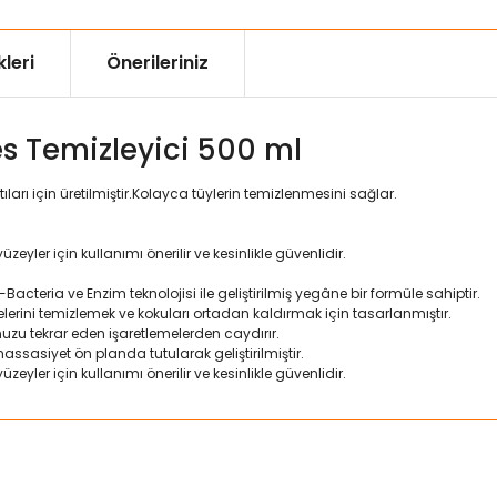
leri
Önerileriniz
s Temizleyici 500 ml
ıları için üretilmiştir.Kolayca tüylerin temizlenmesini sağlar.
üzeyler için kullanımı önerilir ve kesinlikle güvenlidir.
-Bacteria ve Enzim teknolojisi ile geliştirilmiş yegâne bir formüle sahiptir.
kelerini temizlemek ve kokuları ortadan kaldırmak için tasarlanmıştır.
nuzu tekrar eden işaretlemelerden caydırır.
ssasiyet ön planda tutularak geliştirilmiştir.
üzeyler için kullanımı önerilir ve kesinlikle güvenlidir.
ularda yetersiz gördüğünüz noktaları öneri formunu kullanarak tarafımız