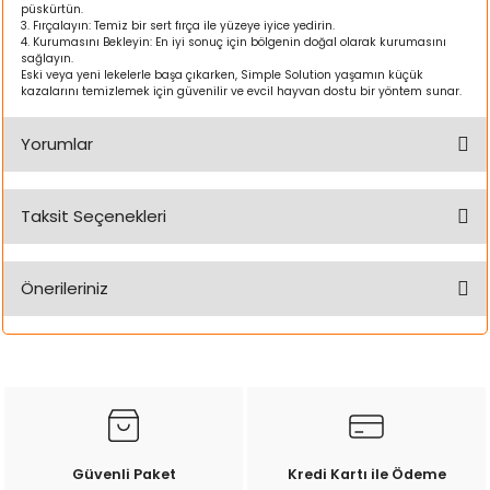
k Yemleme
püskürtün.
Fırçalayın: Temiz bir sert fırça ile yüzeye iyice yedirin.
Kurumasını Bekleyin: En iyi sonuç için bölgenin doğal olarak kurumasını
sağlayın.
Eski veya yeni lekelerle başa çıkarken, Simple Solution yaşamın küçük
kazalarını temizlemek için güvenilir ve evcil hayvan dostu bir yöntem sunar.
zları
Yorumlar
ri
Taksit Seçenekleri
Filtre
Bu ürüne ilk yorumu siz yapın!
r
Önerileriniz
Yorum Yaz
Bu ürünün fiyat bilgisi, resim, ürün açıklamalarında ve diğer
konularda yetersiz gördüğünüz noktaları öneri formunu
kullanarak tarafımıza iletebilirsiniz.
Görüş ve önerileriniz için teşekkür ederiz.
Ürün resmi kalitesiz, bozuk veya görüntülenemiyor.
Güvenli Paket
Kredi Kartı ile Ödeme