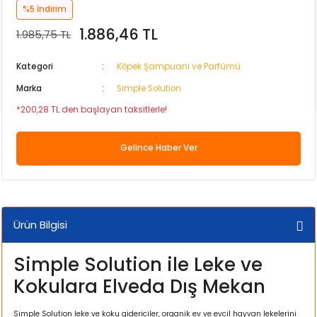
%5
İndirim
 Kaya
 Güvenlik Ürünleri
Su Kabı
lığı
ri ve Krakerleri
eri
Pul Yem
Pervane Milleri ve Vantuzları
Yavru Köpek Maması
Köpek Göz ve Kulak Bakımı
Köpek Uzaklaştırıcı
Peluş Köpek Oyuncakları
ND Kedi Maması
Kedi Tüy Yumağı Giderici
Papağan ve Paraket Yemleri
1.886,46 TL
1.985,75 TL
Arka Fon
i
sı ve Yaşam Alanı
Tablet Yem
Sünger Yedekleri
Yetişkin Köpek Maması
Köpek Göz ve Kulak Bakımı Ürünleri
Plastik Köpek Oyuncakları
Özel Irk Kedi Maması
Kedi Vitamini ve Mama Katkısı
Kategori
Köpek Şampuanı ve Parfümü
ik ve Bakım
yafet
 Bakım Ürünü
ncağı
sı ve Yaşam Alanı
Yavru Balık Yemi
Süzgeç ve Dirsek Yedekleri
Köpek Regl Pedi ve Külotları
Plastik ve Kauçuk Köpek Oyuncakları
Tahılsız Kedi Maması
Marka
Simple Solution
*200,28 TL den başlayan taksitlerle!
eri
Su Kabı
antası
akım Ürünleri
ı ve Kemirgen Altlığı
Köpek Şampuanı ve Parfümü
Yaş Kedi Maması
Gelince Haber Ver
Parçaları
 Su Kapları
 Seyahat Ürünleri
ması
Köpek Süt Tozu ve Biberonu
ğı
sı
Köpek Tarağı ve Fırçası
Ürün Bilgisi
ve Tüy Bakımı
a
Köpek Tıraş Makinesi ve Makasları
Simple Solution ile Leke ve
ri
ması
Krakerler
Köpek Vitamini
Kokulara Elveda Dış Mekan
mı
 Sepeti
Simple Solution leke ve koku gidericiler, organik ev ve evcil hayvan lekelerini