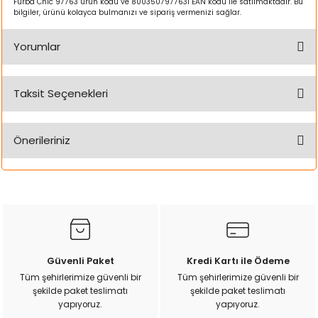
Furba Chic 97763 ürün kodu ve 8003507977631 EAN kodu ile satılmaktadır. Bu
k Yemleme
bilgiler, ürünü kolayca bulmanızı ve sipariş vermenizi sağlar.
Yorumlar
zları
Taksit Seçenekleri
Bu ürüne ilk yorumu siz yapın!
ri
Önerileriniz
Filtre
Yorum Yaz
Bu ürünün fiyat bilgisi, resim, ürün açıklamalarında ve diğer
r
konularda yetersiz gördüğünüz noktaları öneri formunu
kullanarak tarafımıza iletebilirsiniz.
Görüş ve önerileriniz için teşekkür ederiz.
Ürün resmi kalitesiz, bozuk veya görüntülenemiyor.
Güvenli Paket
Kredi Kartı ile Ödeme
Ürün açıklamasında eksik bilgiler bulunuyor.
Tüm şehirlerimize güvenli bir
Tüm şehirlerimize güvenli bir
şekilde paket teslimatı
şekilde paket teslimatı
Ürün bilgilerinde hatalar bulunuyor.
yapıyoruz.
yapıyoruz.
Ürün fiyatı diğer sitelerden daha pahalı.