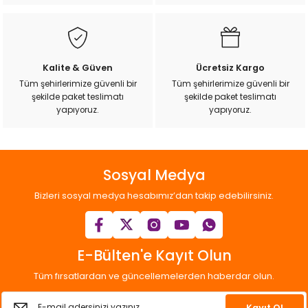
Bu ürüne benzer farklı alternatifler olmalı.
Kalite & Güven
Ücretsiz Kargo
Tüm şehirlerimize güvenli bir
Tüm şehirlerimize güvenli bir
şekilde paket teslimatı
şekilde paket teslimatı
Gönder
yapıyoruz.
yapıyoruz.
Sosyal Medya
Bizleri sosyal medya hesabımız’dan takip edebilirsiniz.
E-Bülten'e Kayıt Olun
Tüm fırsatlardan ve güncellemelerden haberdar olun.
Kayıt Ol