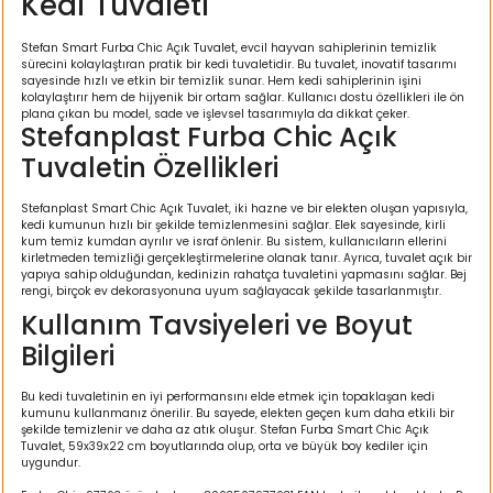
Kedi Tuvaleti
ı
Stefan Smart Furba Chic Açık Tuvalet, evcil hayvan sahiplerinin temizlik
sürecini kolaylaştıran pratik bir kedi tuvaletidir. Bu tuvalet, inovatif tasarımı
rı
sayesinde hızlı ve etkin bir temizlik sunar. Hem kedi sahiplerinin işini
kolaylaştırır hem de hijyenik bir ortam sağlar. Kullanıcı dostu özellikleri ile ön
plana çıkan bu model, sade ve işlevsel tasarımıyla da dikkat çeker.
Stefanplast Furba Chic Açık
Tuvaletin Özellikleri
Stefanplast Smart Chic Açık Tuvalet, iki hazne ve bir elekten oluşan yapısıyla,
kedi kumunun hızlı bir şekilde temizlenmesini sağlar. Elek sayesinde, kirli
kum temiz kumdan ayrılır ve israf önlenir. Bu sistem, kullanıcıların ellerini
kirletmeden temizliği gerçekleştirmelerine olanak tanır. Ayrıca, tuvalet açık bir
yapıya sahip olduğundan, kedinizin rahatça tuvaletini yapmasını sağlar. Bej
rengi, birçok ev dekorasyonuna uyum sağlayacak şekilde tasarlanmıştır.
Kullanım Tavsiyeleri ve Boyut
ı
Bilgileri
i
Bu kedi tuvaletinin en iyi performansını elde etmek için topaklaşan kedi
kumunu kullanmanız önerilir. Bu sayede, elekten geçen kum daha etkili bir
şekilde temizlenir ve daha az atık oluşur. Stefan Furba Smart Chic Açık
Tuvalet, 59x39x22 cm boyutlarında olup, orta ve büyük boy kediler için
ektanları
uygundur.