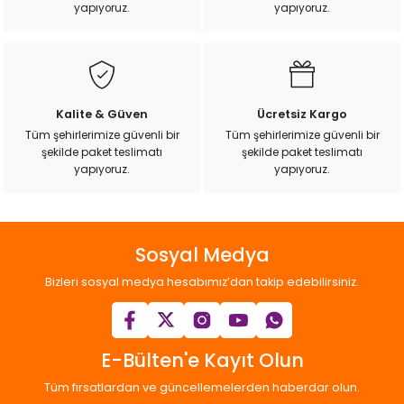
yapıyoruz.
yapıyoruz.
Ürün fiyatı diğer sitelerden daha pahalı.
Bu ürüne benzer farklı alternatifler olmalı.
Kalite & Güven
Ücretsiz Kargo
Tüm şehirlerimize güvenli bir
Tüm şehirlerimize güvenli bir
şekilde paket teslimatı
şekilde paket teslimatı
Gönder
yapıyoruz.
yapıyoruz.
Sosyal Medya
Bizleri sosyal medya hesabımız’dan takip edebilirsiniz.
E-Bülten'e Kayıt Olun
Tüm fırsatlardan ve güncellemelerden haberdar olun.