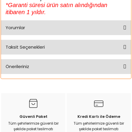
k Yemleme
*Garanti süresi ürün satın alındığından
itibaren 1 yıldır.
Yorumlar
zları
ri
Taksit Seçenekleri
Bu ürüne ilk yorumu siz yapın!
Filtre
Önerileriniz
Yorum Yaz
r
Bu ürünün fiyat bilgisi, resim, ürün açıklamalarında ve diğer
konularda yetersiz gördüğünüz noktaları öneri formunu
kullanarak tarafımıza iletebilirsiniz.
Görüş ve önerileriniz için teşekkür ederiz.
Ürün resmi kalitesiz, bozuk veya görüntülenemiyor.
Güvenli Paket
Kredi Kartı ile Ödeme
Ürün açıklamasında eksik bilgiler bulunuyor.
Tüm şehirlerimize güvenli bir
Tüm şehirlerimize güvenli bir
şekilde paket teslimatı
şekilde paket teslimatı
Ürün bilgilerinde hatalar bulunuyor.