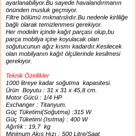
ayarlanabiliyor.Bu sayede havalandırmanın
ı
önünden musluk geçmiyor.
Filtre bölümü mıknatıslıdır.Bu nedenle kirliliğe
rı
bağlı olarak temizlenmesi gerekiyor.
Her modelin içinde kağıt parçası olup,bu
parça mobilya içine koyulacak olan
soğutucunun ağız kısmı kadardır.Kesilecek
olan mobilyanın kağıt ölçülerinde kesilmesi
gerekiyor.
Teknik Özellikler
1000 litreye kadar soğutma kapasitesi.
Ürün Boyutu : 31 x 31 x 45,8 cm.
ı
Motor Gücü : 1/4 HP
Exchanger : Titanyum.
i
Güç Tüketimi(Soğutma) :315 W
Güç Tüketimi (Isıtma) : 400 W
ektanları
Ağırlık : 19,7 kg
Minimum Akış Hızı : 500 Litre/Saat