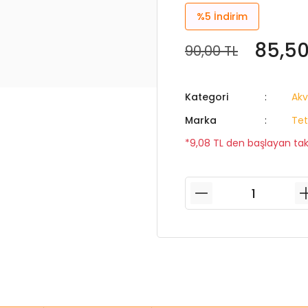
%5
İndirim
85,50
90,00 TL
Kategori
Akv
Marka
Tet
*9,08 TL den başlayan taks