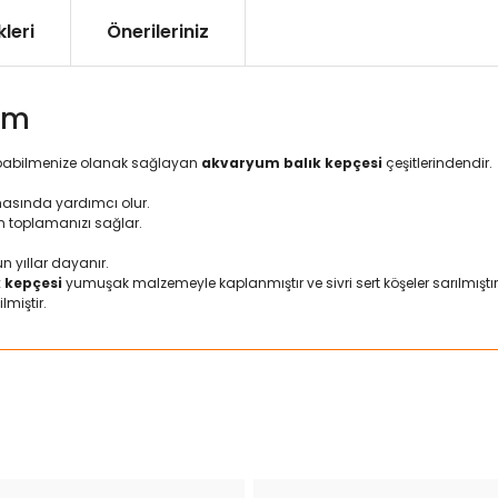
leri
Önerileriniz
um
apabilmenize olanak sağlayan
akvaryum balık kepçesi
çeşitlerindendir.
masında yardımcı olur.
n toplamanızı sağlar.
 yıllar dayanır.
k kepçesi
yumuşak malzemeyle kaplanmıştır ve sivri sert köşeler sarılmıştır
miştir.
ularda yetersiz gördüğünüz noktaları öneri formunu kullanarak tarafımız
Bu ürüne ilk yorumu siz yapın!