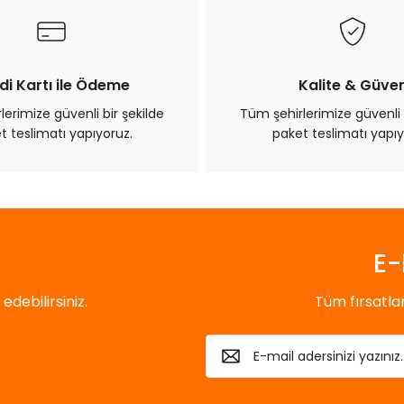
Yorum Yaz
di Kartı ile Ödeme
Kalite & Güve
erimize güvenli bir şekilde
Tüm şehirlerimize güvenli 
t teslimatı yapıyoruz.
paket teslimatı yapıy
Gönder
E-
debilirsiniz.
Tüm fırsatl