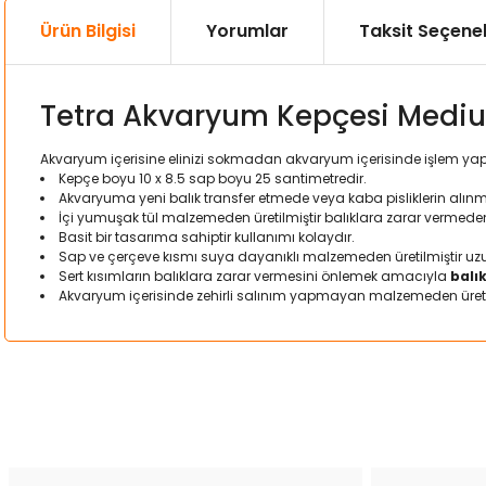
Ürün Bilgisi
Yorumlar
Taksit Seçenek
Tetra Akvaryum Kepçesi Medi
Akvaryum içerisine elinizi sokmadan akvaryum içerisinde işlem y
Kepçe boyu 10 x 8.5 sap boyu 25 santimetredir.
Akvaryuma yeni balık transfer etmede veya kaba pisliklerin alın
İçi yumuşak tül malzemeden üretilmiştir balıklara zarar vermede
Basit bir tasarıma sahiptir kullanımı kolaydır.
Sap ve çerçeve kısmı suya dayanıklı malzemeden üretilmiştir uzun
Sert kısımların balıklara zarar vermesini önlemek amacıyla
balı
Akvaryum içerisinde zehirli salınım yapmayan malzemeden üretil
Bu ürünün fiyat bilgisi, resim, ürün açıklamalarında ve diğer kon
Görüş ve önerileriniz için teşekkür ederiz.
Ürün resmi kalitesiz, bozuk veya görüntülenemiyor.