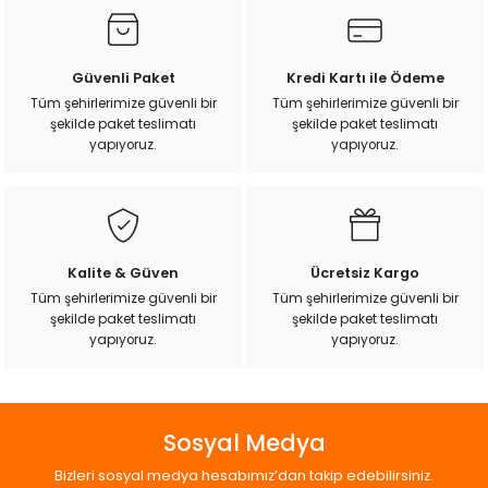
Görüş ve önerileriniz için teşekkür ederiz.
k Yemleme
Ürün resmi kalitesiz, bozuk veya görüntülenemiyor.
Güvenli Paket
Kredi Kartı ile Ödeme
Ürün açıklamasında eksik bilgiler bulunuyor.
Tüm şehirlerimize güvenli bir
Tüm şehirlerimize güvenli bir
zları
şekilde paket teslimatı
şekilde paket teslimatı
Ürün bilgilerinde hatalar bulunuyor.
yapıyoruz.
yapıyoruz.
Ürün fiyatı diğer sitelerden daha pahalı.
ri
Bu ürüne benzer farklı alternatifler olmalı.
Filtre
Kalite & Güven
Ücretsiz Kargo
r
Tüm şehirlerimize güvenli bir
Tüm şehirlerimize güvenli bir
şekilde paket teslimatı
şekilde paket teslimatı
Gönder
yapıyoruz.
yapıyoruz.
Sosyal Medya
Bizleri sosyal medya hesabımız’dan takip edebilirsiniz.