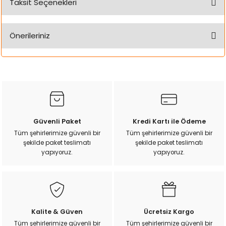
Taksit Seçenekleri
ı
Bu ürüne ilk yorumu siz yapın!
rı
Önerileriniz
Yorum Yaz
Bu ürünün fiyat bilgisi, resim, ürün açıklamalarında ve diğer
konularda yetersiz gördüğünüz noktaları öneri formunu
kullanarak tarafımıza iletebilirsiniz.
Görüş ve önerileriniz için teşekkür ederiz.
Ürün resmi kalitesiz, bozuk veya görüntülenemiyor.
Güvenli Paket
Kredi Kartı ile Ödeme
Ürün açıklamasında eksik bilgiler bulunuyor.
Tüm şehirlerimize güvenli bir
Tüm şehirlerimize güvenli bir
şekilde paket teslimatı
şekilde paket teslimatı
Ürün bilgilerinde hatalar bulunuyor.
yapıyoruz.
yapıyoruz.
ı
Ürün fiyatı diğer sitelerden daha pahalı.
Bu ürüne benzer farklı alternatifler olmalı.
i
ektanları
Kalite & Güven
Ücretsiz Kargo
Tüm şehirlerimize güvenli bir
Tüm şehirlerimize güvenli bir