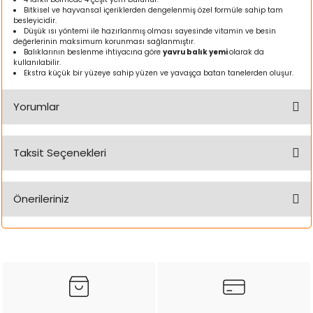
Bitkisel ve hayvansal içeriklerden dengelenmiş özel formüle sahip tam
ı
besleyicidir.
Düşük ısı yöntemi ile hazırlanmış olması sayesinde vitamin ve besin
değerlerinin maksimum korunması sağlanmıştır.
rı
Balıklarının beslenme ihtiyacına göre
yavru balık yemi
olarak da
kullanılabilir.
Ekstra küçük bir yüzeye sahip yüzen ve yavaşça batan tanelerden oluşur.
Yorumlar
Taksit Seçenekleri
Bu ürüne ilk yorumu siz yapın!
Önerileriniz
Yorum Yaz
ı
Bu ürünün fiyat bilgisi, resim, ürün açıklamalarında ve diğer
konularda yetersiz gördüğünüz noktaları öneri formunu
i
kullanarak tarafımıza iletebilirsiniz.
Görüş ve önerileriniz için teşekkür ederiz.
ektanları
Ürün resmi kalitesiz, bozuk veya görüntülenemiyor.