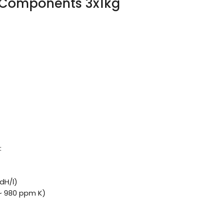
ng Components 3x1kg
:
dH/l)
 ~ 980 ppm K)