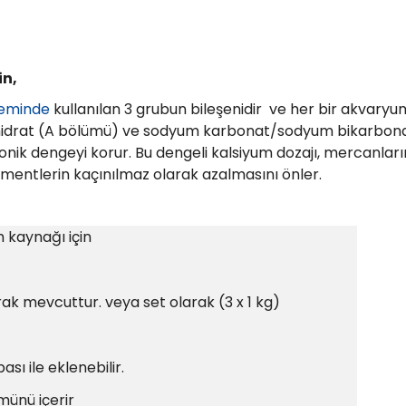
in,
teminde
kullanılan 3 grubun bileşenidir ve her bir akvary
dihidrat (A bölümü) ve sodyum karbonat/sodyum bikarbon
k dengeyi korur. Bu dengeli kalsiyum dozajı, mercanların v
ementlerin kaçınılmaz olarak azalmasını önler.
 kaynağı için
rak mevcuttur. veya set olarak (3 x 1 kg)
ı ile eklenebilir.
münü içerir