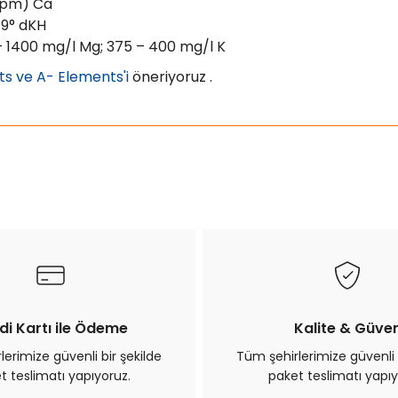
(ppm) Ca
 9° dKH
– 1400 mg/l Mg; 375 – 400 mg/l K
s ve A- Elements'i
öneriyoruz .
ularda yetersiz gördüğünüz noktaları öneri formunu kullanarak tarafımız
Bu ürüne ilk yorumu siz yapın!
Yorum Yaz
di Kartı ile Ödeme
Kalite & Güve
erimize güvenli bir şekilde
Tüm şehirlerimize güvenli 
t teslimatı yapıyoruz.
paket teslimatı yapıy