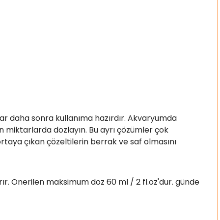
onlar daha sonra kullanıma hazırdır. Akvaryumda
en miktarlarda dozlayın. Bu ayrı çözümler çok
 ortaya çıkan çözeltilerin berrak ve saf olmasını
rır. Önerilen maksimum doz 60 ml / 2 fl.oz'dur. günde