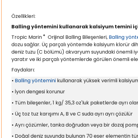
Özellikleri:
Balling yöntemini kullanarak kalsiyum temini iç
®
Tropic Marin
Orijinal Balling Bileşenleri,
Balling yön
dozu sağlar. Üç parçalı yöntemde kalsiyum klorür 
deniz tuzu (C bölümü) akvaryum suyundaki önemli iyoni
yaratır ve iki parçalı yöntemlerde görülen önemli el
Faydaları:
•
Balling yöntemini
kullanarak yüksek verimli kalsiyum
•
İyon dengesi korunur
•
Tüm bileşenler, 1 kg/ 35,3 oz'luk paketlerde ayrı ola
•
Üç toz tuz karışımı A, B ve C suda ayrı ayrı çözülür
•
Ayrı çözümler, tanka doğrudan veya bir dozaj pompas
•
Doğal deniz suyunda bulunan 70 eser elementin tü