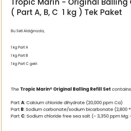
Tropic Marin - Original Balli
( Part A, B, C 1 kg ) Tek Paket
Bu Seti Aldığınızda,
1 kg Part A
1 kg Part B
1 kg Part C gelir.
The
Tropic Marin® Original Balling Refill Set
contains
Part
A
: Calcium chloride dihydrate (20,000 ppm Ca)
Part
B
: Sodium carbonate/sodium bicarbonate (2,800 °
Part
C
: Sodium chloride free sea salt (~ 3,350 ppm Mg;