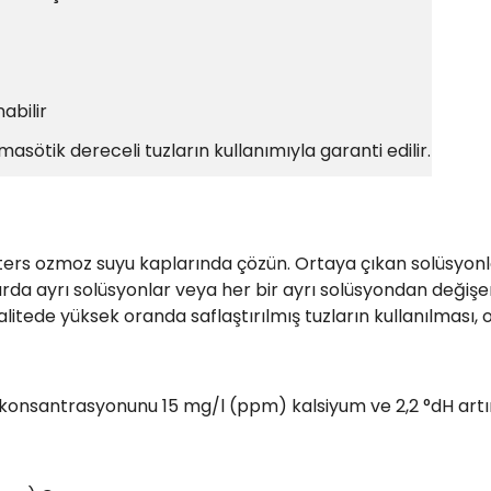
abilir
asötik dereceli tuzların kullanımıyla garanti edilir.
ayrı ters ozmoz suyu kaplarında çözün. Ortaya çıkan solüsy
larda ayrı solüsyonlar veya her bir ayrı solüsyondan değiş
alitede yüksek oranda saflaştırılmış tuzların kullanılması,
yum konsantrasyonunu 15 mg/l (ppm) kalsiyum ve 2,2 °dH artı