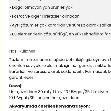
•
Doğal olmayan yan ürünler yok
•
Fosfat ve diğer kirleticiler olmadan
•
Ayrı çözümler çok kararlıdır ve süresiz olarak saklan
•
Bu elementlerin çözünürlüğü, en yüksek saflıkta farm
Nasıl kullanılır:
Tuzların miktarlarını aşağıda belirtildiği gibi ayrı 
önerilen seviyelere ulaşmak için her gün eşit miktar
kararlıdır ve süresiz olarak saklanabilir. Farmasötik k
garanti eder.
Dozaj:
Her çözeltiden 30 ml / 1 fl.oz, 10 US-gal./35 l kalsi
10 US-gal./35 l başına her çözeltiden.
Akvaryumda önerilen konsantrasyon: