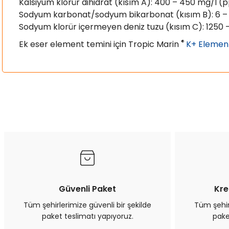
Kalsiyum klorür dihidrat (kısım A): 400 – 450 mg/l 
Sodyum karbonat/sodyum bikarbonat (kısım B): 6 –
Sodyum klorür içermeyen deniz tuzu (kısım C): 1250 
®
Ek eser element temini için Tropic Marin
K+ Element
Bu ürünün fiyat bilgisi, resim, ürün açıklamalarında ve diğer kon
Görüş ve önerileriniz için teşekkür ederiz.
Ürün resmi kalitesiz, bozuk veya görüntülenemiyor.
Ürün açıklamasında eksik bilgiler bulunuyor.
Ürün bilgilerinde hatalar bulunuyor.
Ürün fiyatı diğer sitelerden daha pahalı.
Bu ürüne benzer farklı alternatifler olmalı.
Güvenli Paket
Kre
Tüm şehirlerimize güvenli bir şekilde
Tüm şehirl
paket teslimatı yapıyoruz.
pake