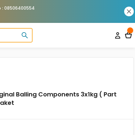
pp : 08506400554
iginal Balling Components 3x1kg ( Part
Paket