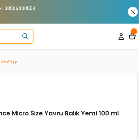
pp : 08506400554
0 ml 60 gr
nce Micro Size Yavru Balık Yemi 100 ml