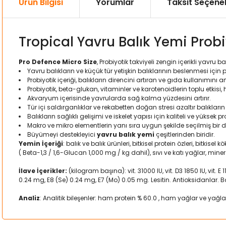
Ürün Bilgisi
Yorumlar
Taksit Seçenek
Tropical Yavru Balık Yemi Probi
Pro Defence Micro Size
, Probiyotik takviyeli zengin içerikli yavru ba
Yavru balıkların ve küçük tür yetişkin balıklarının beslenmesi için
Probiyotik içeriği, balıkların direncini artıran ve gıda kullanımını ar
Probiyotik, beta-glukan, vitaminler ve karotenoidlerin toplu etkisi,
Akvaryum içerisinde yavrularda sağ kalma yüzdesini artırır.
Tür içi saldırganlıklar ve rekabetten doğan stresi azaltır balıkları
Balıkların sağlıklı gelişimi ve iskelet yapısı için kaliteli ve yüksek pr
Makro ve mikro elementlerin yanı sıra uygun şekilde seçilmiş bir di
Büyümeyi destekleyici
yavru balık yemi
çeşitlerinden biridir.
Yemin İçeriği
: balık ve balık ürünleri, bitkisel protein özleri, bitki
( Beta-1,3 / 1,6-Glucan 1,000 mg / kg dahil), sıvı ve katı yağlar, miner
İlave İçerikler:
(kilogram başına): vit. 31000 IU, vit. D3 1850 IU, vit. 
0.24 mg, E8 (Se) 0.24 mg, E7 (Mo) 0.05 mg. Lesitin. Antioksidanlar. Bak
Analiz
: Analitik bileşenler: ham protein % 60.0 , ham yağlar ve yağl