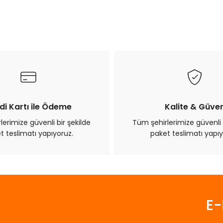
ularda yetersiz gördüğünüz noktaları öneri formunu kullanarak tarafımız
Bu ürüne ilk yorumu siz yapın!
Yorum Yaz
di Kartı ile Ödeme
Kalite & Güve
erimize güvenli bir şekilde
Tüm şehirlerimize güvenli 
t teslimatı yapıyoruz.
paket teslimatı yapıy
Gönder
E-