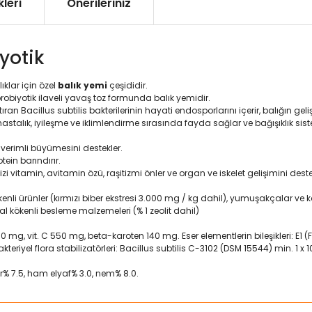
leri
Önerileriniz
yotik
lıklar için özel
balık yemi
çeşididir.
 probiyotik ilaveli yavaş toz formunda balık yemidir.
tıran Bacillus subtilis bakterilerinin hayati endosporlarını içerir, balığın geliş
 hastalık, iyileşme ve iklimlendirme sırasında fayda sağlar ve bağışıklık sist
n verimli büyümesini destekler.
otein barındırır.
zi vitamin, avitamin özü, raşitizmi önler ve organ ve iskelet gelişimini deste
sel kökenli ürünler (kırmızı biber ekstresi 3.000 mg / kg dahil), yumuşakçalar ve
al kökenli besleme malzemeleri (% 1 zeolit ​​dahil)
E 110 mg, vit. C 550 mg, beta-karoten 140 mg. Eser elementlerin bileşikleri: E1 
teriyel flora stabilizatörleri: Bacillus subtilis C-3102 (DSM 15544) min. 1 x 
ar% 7.5, ham elyaf% 3.0, nem% 8.0.