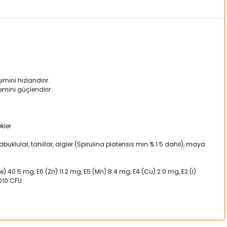
imini hızlandırır.
emini güçlendirir.
kler
 kabuklular, tahıllar, algler (Spirulina platensis min.% 1.5 dahil), maya
(Fe) 40.5 mg, E6 (Zn) 11.2 mg, E5 (Mn) 8.4 mg, E4 (Cu) 2.0 mg, E2 (I)
1010 CFU