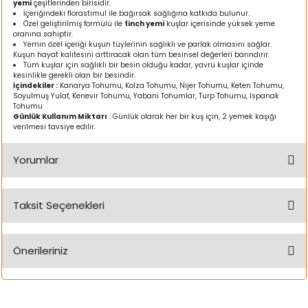
yemi
çeşitlerinden birisidir.
ı
İçeriğindeki florastimul ile bağırsak sağlığına katkıda bulunur.
Özel geliştirilmiş formülü ile
finch yemi
kuşlar içerisinde yüksek yeme
oranına sahiptir.
rı
Yemin özel içeriği kuşun tüylerinin sağlıklı ve parlak olmasını sağlar.
Kuşun hayat kalitesini arttıracak olan tüm besinsel değerleri barındırır.
Tüm kuşlar için sağlıklı bir besin olduğu kadar, yavru kuşlar içinde
kesinlikle gerekli olan bir besindir.
İçindekiler :
Kanarya Tohumu, Kolza Tohumu, Nijer Tohumu, Keten Tohumu,
Soyulmuş Yulaf, Kenevir Tohumu, Yabani Tohumlar, Turp Tohumu, Ispanak
Tohumu
Günlük Kullanım Miktarı
: Günlük olarak her bir kuş için, 2 yemek kaşığı
verilmesi tavsiye edilir.
Yorumlar
Taksit Seçenekleri
ı
Bu ürüne ilk yorumu siz yapın!
i
Önerileriniz
Yorum Yaz
ektanları
Bu ürünün fiyat bilgisi, resim, ürün açıklamalarında ve diğer
konularda yetersiz gördüğünüz noktaları öneri formunu