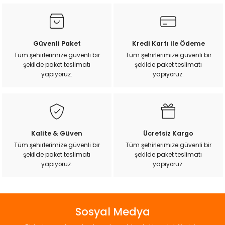
kullanarak tarafımıza iletebilirsiniz.
k Yemleme
Görüş ve önerileriniz için teşekkür ederiz.
Ürün resmi kalitesiz, bozuk veya görüntülenemiyor.
Güvenli Paket
Kredi Kartı ile Ödeme
Ürün açıklamasında eksik bilgiler bulunuyor.
zları
Tüm şehirlerimize güvenli bir
Tüm şehirlerimize güvenli bir
şekilde paket teslimatı
şekilde paket teslimatı
Ürün bilgilerinde hatalar bulunuyor.
yapıyoruz.
yapıyoruz.
ri
Ürün fiyatı diğer sitelerden daha pahalı.
Bu ürüne benzer farklı alternatifler olmalı.
Filtre
r
Kalite & Güven
Ücretsiz Kargo
Tüm şehirlerimize güvenli bir
Tüm şehirlerimize güvenli bir
şekilde paket teslimatı
şekilde paket teslimatı
Gönder
yapıyoruz.
yapıyoruz.
Sosyal Medya