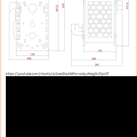
https://youtube.com/shorts/Jo2wa1DwA44?si=oxEyzNag9rZAjnDT