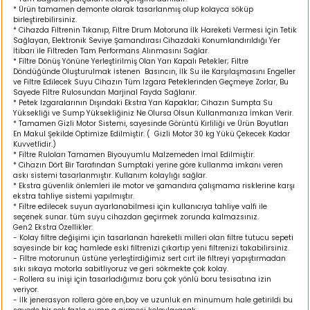
* Ürün tamamen demonte olarak tasarlanmış olup kolayca söküp
ı
birleştirebilirsiniz.
* Cihazda Filtrenin Tıkanıp, Filtre Drum Motoruna İlk Hareketi Vermesi İçin Tetik
Sağlayan, Elektronik Seviye Şamandırası Cihazdaki Konumlandırıldığı Yer
rı
İtibarı ile Filtreden Tam Performans Alınmasını Sağlar.
* Filtre Dönüş Yönüne Yerleştirilmiş Olan Yarı Kapalı Petekler; Filtre
Döndüğünde Oluşturulmak İstenen Basıncın, İlk Su ile Karşılaşmasını Engeller
ve Filtre Edilecek Suyu Cihazın Tüm Izgara Peteklerinden Geçmeye Zorlar, Bu
Sayede Filtre Rulosundan Marjinal Fayda Sağlanır.
* Petek Izgaralarının Dışındaki Ekstra Yan Kapaklar; Cihazın Sumpta Su
Yüksekliği ve Sump Yüksekliğiniz Ne Olursa Olsun Kullanmanıza İmkan Verir.
* Tamamen Gizli Motor Sistemi, sayesinde Görüntü Kirliliği ve Ürün Boyutları
En Makul Şekilde Optimize Edilmiştir. ( Gizli Motor 30 kg Yükü Çekecek Kadar
Kuvvetlidir.)
* Filtre Ruloları Tamamen Biyouyumlu Malzemeden İmal Edilmiştir.
* Cihazın Dört Bir Tarafından Sumptaki yerine göre kullanma imkanı veren
askı sistemi tasarlanmıştır. Kullanım kolaylığı sağlar.
* Ekstra güvenlik önlemleri ile motor ve şamandıra çalışmama risklerine karşı
ekstra tahliye sistemi yapılmıştır.
* Filtre edilecek suyun ayarlanabilmesi için kullanıcıya tahliye valfi ile
ı
seçenek sunar. tüm suyu cihazdan geçirmek zorunda kalmazsınız.
Gen2 Ekstra Özellikler:
- Kolay filtre değişimi için tasarlanan hareketli milleri olan filtre tutucu sepeti
i
sayesinde bir kaç hamlede eski filtrenizi çıkartıp yeni filtrenizi takabilirsiniz.
- Filtre motorunun üstüne yerleştirdiğimiz sert cırt ile filtreyi yapıştırmadan
sıkı sıkaya motorla sabitliyoruz ve geri sökmekte çok kolay.
- Rollera su inişi için tasarladığımız boru çok yönlü boru tesisatına izin
ektanları
veriyor.
- İlk jenerasyon rollera göre en,boy ve uzunluk en minumum hale getirildi bu