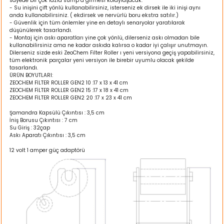
sayede bir çok fazla sump a girmesi kolaylaşacak.
k Yemleme
- Su inişini çift yönlü kullanabilirsiniz, isterseniz ek dirsek ile iki inişi aynı
anda kullanabilirsiniz. ( ekdirsek ve nervürlü boru ekstra satılır.)
- Güvenlik için tüm önlemler yine en detaylı senaryolar yaratılarak
düşünülerek tasarlandı.
- Montaj için askı aparatları yine çok yönlü, dilerseniz askı olmadan bile
kullanabilirsiniz ama ne kadar askıda kalırsa o kadar iyi çalışır unutmayın.
Dilerseniz sizde eski ZeoChem Filter Roller ı yeni versiyona geçiş yapabilirsiniz,
zları
tüm elektronik parçalar yeni versiyon ile birebir uyumlu olacak şekilde
tasarlandı.
ÜRÜN BOYUTLARI:
ri
ZEOCHEM FİLTER ROLLER GEN2 10 :17 x 13 x 41 cm
ZEOCHEM FİLTER ROLLER GEN2 15 :17 x 18 x 41 cm
ZEOCHEM FİLTER ROLLER GEN2 20 :17 x 23 x 41 cm
Filtre
Şamandra Kapsülü Çıkıntısı : 3,5 cm
İniş Borusu Çıkıntısı : 7 cm
r
Su Giriş : 32çap
Askı Aparatı Çıkıntısı : 3,5 cm
12 volt 1 amper güç adaptörü