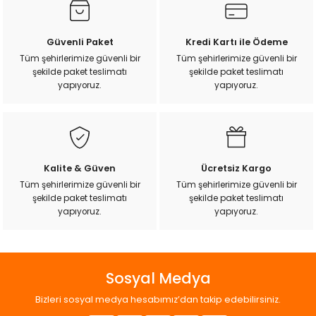
Ürün resmi kalitesiz, bozuk veya görüntülenemiyor.
Güvenli Paket
Kredi Kartı ile Ödeme
Ürün açıklamasında eksik bilgiler bulunuyor.
Tüm şehirlerimize güvenli bir
Tüm şehirlerimize güvenli bir
şekilde paket teslimatı
şekilde paket teslimatı
Ürün bilgilerinde hatalar bulunuyor.
yapıyoruz.
yapıyoruz.
Ürün fiyatı diğer sitelerden daha pahalı.
Bu ürüne benzer farklı alternatifler olmalı.
Kalite & Güven
Ücretsiz Kargo
Tüm şehirlerimize güvenli bir
Tüm şehirlerimize güvenli bir
şekilde paket teslimatı
şekilde paket teslimatı
Gönder
yapıyoruz.
yapıyoruz.
Sosyal Medya
Bizleri sosyal medya hesabımız’dan takip edebilirsiniz.