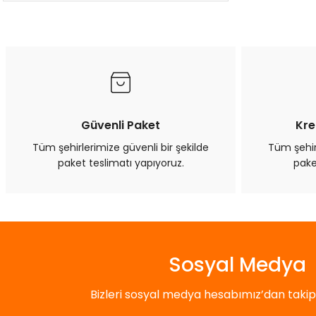
Güvenli Paket
Kre
Tüm şehirlerimize güvenli bir şekilde
Tüm şehirl
paket teslimatı yapıyoruz.
pake
Sosyal Medya
Bizleri sosyal medya hesabımız’dan takip e