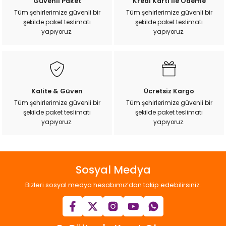
Güvenli Paket
Kredi Kartı ile Ödeme
ı
Tüm şehirlerimize güvenli bir
Tüm şehirlerimize güvenli bir
şekilde paket teslimatı
şekilde paket teslimatı
yapıyoruz.
yapıyoruz.
rı
Kalite & Güven
Ücretsiz Kargo
Tüm şehirlerimize güvenli bir
Tüm şehirlerimize güvenli bir
şekilde paket teslimatı
şekilde paket teslimatı
yapıyoruz.
yapıyoruz.
ı
Sosyal Medya
i
Bizleri sosyal medya hesabımız’dan takip edebilirsiniz.
ektanları