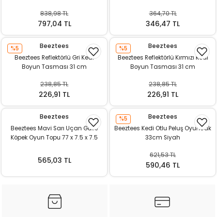
838,98 TL
364,70 TL
797,04 TL
346,47 TL
Beeztees
Beeztees
%5
%5
Beeztees Reflektörlü Gri Kedi
Beeztees Reflektörlü Kırmızı Kedi
Boyun Tasması 31 cm
Boyun Tasması 31 cm
238,85 TL
238,85 TL
226,91 TL
226,91 TL
Beeztees
Beeztees
%5
Beeztees Mavi Sarı Uçan Gülle
Beeztees Kedi Otlu Peluş Oyuncak
Köpek Oyun Topu 77 x 7.5 x 7.5
33cm Siyah
cm
621,53 TL
565,03 TL
590,46 TL