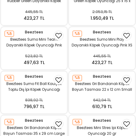
Rubber Green Dayanıklı Köpek
Green Köpek Oyuncağı 25 x 15 x
k Yemleme
Oyuncağı
7.5 cm
445,55 TL
2.053,15 TL
423,27 TL
1.950,49 TL
Beeztees
Beeztees
zları
%5
%5
Beeztees Sumo Mini Team
Beeztees Sumo Mini Play
Dayanıklı Köpek Oyuncağı Pink
Dayanıklı Köpek Oyuncağı Pink XS
ri
9.5×10.5 cm
523,82 TL
445,55 TL
497,63 TL
423,27 TL
Filtre
Beeztees
Beeztees
r
%5
%5
Beeztees Sumo Fit Ball Kauçuk
Beeztees Gri Bandanalı Köpek
Toplu Diş İpi Köpek Oyuncağı
Boyun Tasması 22 x 12 cm Small
Orange 31,8×7,9×7,0 cm
838,92 TL
642,94 TL
796,97 TL
610,79 TL
Beeztees
Beeztees
%5
%5
Beeztees Gri Bandanalı Köpek
Beeztees Mini Stres İpi Köpek
Boyun Tasması 35 x 29 cm Large
Oyuncağı 20 gr