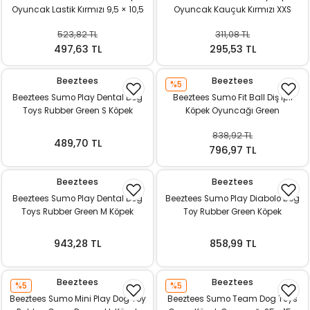
Oyuncak Lastik Kırmızı 9,5 × 10,5
Oyuncak Kauçuk Kırmızı XXS
ı
cm
523,82 TL
311,08 TL
rı
497,63 TL
295,53 TL
Beeztees
Beeztees
%5
Beeztees Sumo Play Dental Dog
Beeztees Sumo Fit Ball Diş İpli
Toys Rubber Green S Köpek
Köpek Oyuncağı Green
Oyuncağı
31.8×7.9×7.9 cm
838,92 TL
489,70 TL
796,97 TL
Beeztees
Beeztees
Beeztees Sumo Play Dental Dog
Beeztees Sumo Play Diabolo Dog
Toys Rubber Green M Köpek
Toy Rubber Green Köpek
ı
Oyuncağı
Oyuncağı
943,28 TL
858,99 TL
i
ektanları
Beeztees
Beeztees
%5
%5
Beeztees Sumo Mini Play Dog Toy
Beeztees Sumo Team Dog Toys