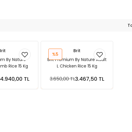
T
Brit
Brit
%5
um By Nature
Brit Premium By Nature Adult
amb Rice 15 Kg
L Chicken Rice 15 Kg
4.940,00 TL
3.467,50 TL
3.650,00 TL
ete Ekle
Sepete Ekle