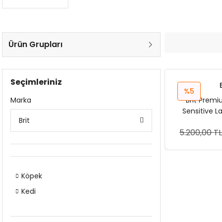
Ürün Grupları
Seçimleriniz
%5
Marka
Brit Premi
Sensitive L
Brit
5.200,00 TL
Sep
Köpek
Kedi