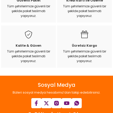
Güvenli Paket
Kredi Kartı ile Ödeme
ı
Tüm şehirlerimize güvenli bir
Tüm şehirlerimize güvenli bir
şekilde paket teslimatı
şekilde paket teslimatı
yapıyoruz.
yapıyoruz.
rı
Kalite & Güven
Ücretsiz Kargo
Tüm şehirlerimize güvenli bir
Tüm şehirlerimize güvenli bir
şekilde paket teslimatı
şekilde paket teslimatı
yapıyoruz.
yapıyoruz.
ı
Sosyal Medya
i
Bizleri sosyal medya hesabımız’dan takip edebilirsiniz.
ektanları