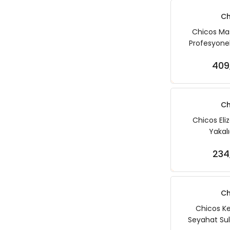
Ch
Chicos M
Profesyonel
Tarak 17,3 
409
Sep
Ch
Chicos Eli
Yakal
234
Sep
Ch
Chicos Ke
Seyahat Su