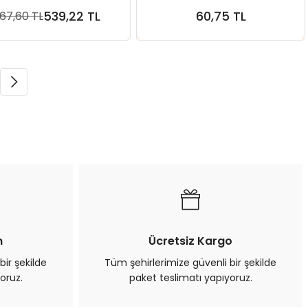
539,22 TL
60,75 TL
67,60 TL
Sepete Ekle
Sepete Ekle
n
Ücretsiz Kargo
bir şekilde
Tüm şehirlerimize güvenli bir şekilde
oruz.
paket teslimatı yapıyoruz.