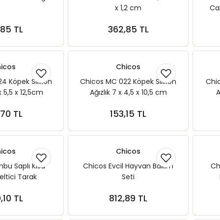
x 1,2 cm
Ca
,85 TL
362,85 TL
ete Ekle
Sepete Ekle
icos
Chicos
4 Köpek Silikon
Chicos MC 022 Köpek Silikon
Chic
 x 5,5 x 12,5cm
Ağızlık 7 x 4,5 x 10,5 cm
A
,70 TL
153,15 TL
ete Ekle
Sepete Ekle
icos
Chicos
bu Saplı Kısa
Chicos Evcil Hayvan Bakım
Ch
eltici Tarak
Seti
,10 TL
812,89 TL
ete Ekle
Sepete Ekle