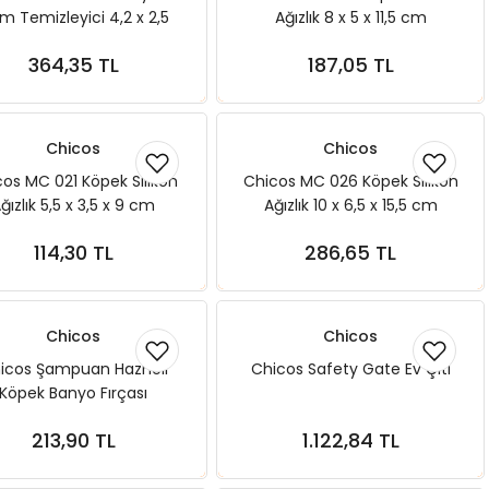
m Temizleyici 4,2 x 2,5
Ağızlık 8 x 5 x 11,5 cm
cm
364,35 TL
187,05 TL
Sepete Ekle
Sepete Ekle
Chicos
Chicos
os MC 021 Köpek Silikon
Chicos MC 026 Köpek Silikon
ğızlık 5,5 x 3,5 x 9 cm
Ağızlık 10 x 6,5 x 15,5 cm
114,30 TL
286,65 TL
Sepete Ekle
Sepete Ekle
Chicos
Chicos
icos Şampuan Hazneli
Chicos Safety Gate Ev Çiti
Köpek Banyo Fırçası
213,90 TL
1.122,84 TL
Sepete Ekle
Sepete Ekle