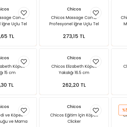
icos
Chicos
assage Comb
Chicos Massage Comb
Ch
 İğne Uçlu Tel
Profesyonel İğne Uçlu Tel
M
x 12,1 x 2,9 cm
Tarak 17,3 x 9 x 2,9 cm
,65 TL
273,15 TL
ete Ekle
Sepete Ekle
icos
Chicos
zabeth Köpek
Chicos Elizabeth Köpek
C
ığı 15 cm
Yakalığı 16.5 cm
,30 TL
262,20 TL
ete Ekle
Sepete Ekle
icos
Chicos
%
di ve Köpek
Chicos Eğitim İçin Köpek
C
luğu ve Mama
Clicker