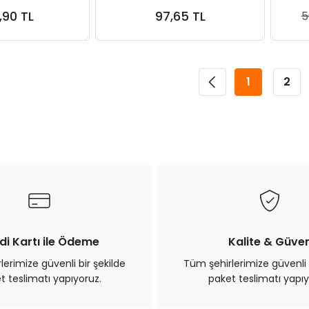
ı Seti
,90 TL
97,65 TL
5
ete Ekle
Sepete Ekle
1
2
di Kartı ile Ödeme
Kalite & Güve
erimize güvenli bir şekilde
Tüm şehirlerimize güvenli 
t teslimatı yapıyoruz.
paket teslimatı yapıy