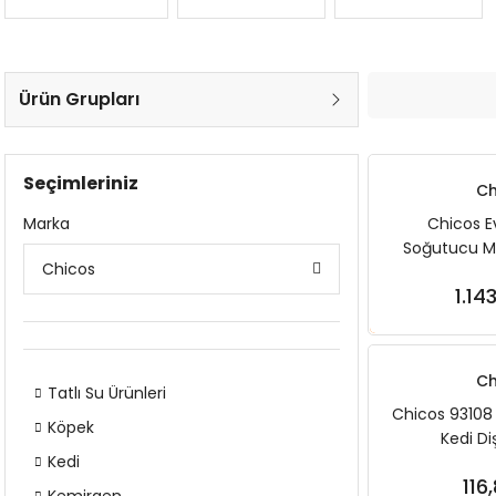
Ürün Grupları
Seçimleriniz
Ch
Marka
Chicos E
Soğutucu M
Chicos
Köpek ve Kedi
1.14
Sep
Ch
Tatlı Su Ürünleri
Chicos 93108 
Köpek
Kedi D
Kedi
116
Sep