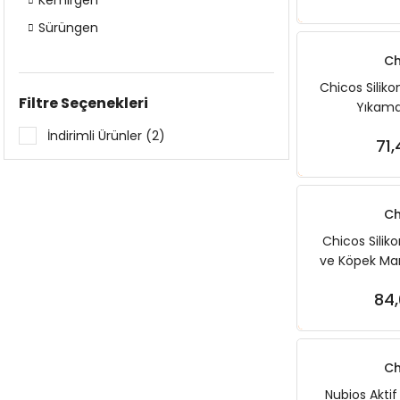
Kemirgen
Sürüngen
Ch
Chicos Silik
Filtre Seçenekleri
Yıkama 
İndirimli Ürünler (2)
71,
Sep
Ch
Chicos Silik
ve Köpek Ma
84,
Sep
Ch
Nubios Aktif