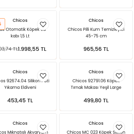
Chicos
Chicos
5
us Otomatik Köpek Su
Chicos Pilli Kum Temizleyici
kabı 1,5 Lt
45-75 cm
1.998,55 TL
965,56 TL
103,74 TL
Sepete Ekle
Sepete Ekle
Chicos
Chicos
os 92674.04 Silikon Pati
Chicos 92791.06 Köpek
Yıkama Eldiveni
Tırnak Makası Yeşil Large
453,45 TL
499,80 TL
Sepete Ekle
Sepete Ekle
Chicos
Chicos
cos Mıknatıslı Akvaryum
Chicos MC 023 Köpek Silikon