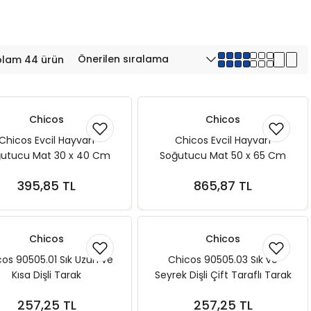
lam 44 ürün
Chicos
Chicos
Chicos Evcil Hayvan
Chicos Evcil Hayvan
utucu Mat 30 x 40 Cm
Soğutucu Mat 50 x 65 Cm
k ve Kedi Serinletici Mat
Köpek ve Kedi Serinletici Mat
395,85 TL
865,87 TL
Sepete Ekle
Sepete Ekle
Chicos
Chicos
os 90505.01 Sık Uzun ve
Chicos 90505.03 Sık ve
Kısa Dişli Tarak
Seyrek Dişli Çift Taraflı Tarak
257,25 TL
257,25 TL
Sepete Ekle
Sepete Ekle