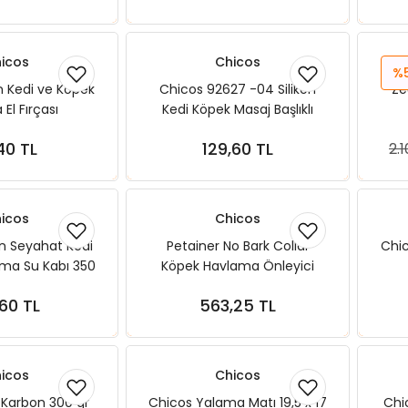
icos
Chicos
%
on Kedi ve Köpek
Chicos 92627 -04 Silikon
Ze
El Fırçası
Kedi Köpek Masaj Başlıklı
Yıkama El fırçası
40 TL
129,60 TL
2.
ete Ekle
Sepete Ekle
icos
Chicos
on Seyahat Kedi
Petainer No Bark Collar
Chic
ma Su Kabı 350
Köpek Havlama Önleyici
ml
Tasma
60 TL
563,25 TL
ete Ekle
Sepete Ekle
icos
Chicos
 Karbon 300 gr
Chicos Yalama Matı 19,5 x 17
Chi