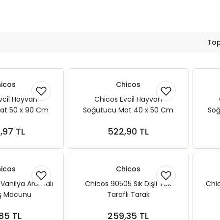
Top
icos
Chicos
vcil Hayvan
Chicos Evcil Hayvan
at 50 x 90 Cm
Soğutucu Mat 40 x 50 Cm
Soğ
 Serinletici Mat
Köpek ve Kedi Serinletici Mat
Köpe
3,97 TL
522,90 TL
ete Ekle
Sepete Ekle
icos
Chicos
Vanilya Aromalı
Chicos 90505 Sık Dişli Tek
Chic
iş Macunu
Taraflı Tarak
,85 TL
259,35 TL
ete Ekle
Sepete Ekle