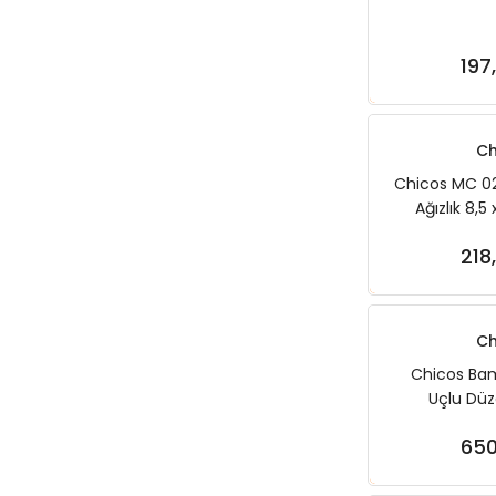
197
Sep
Ch
Chicos MC 02
Ağızlık 8,5
218
Sep
Ch
Chicos Bam
Uçlu Düz
650
Sep