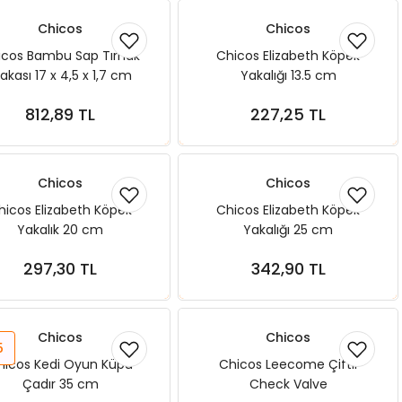
Chicos
Chicos
icos Bambu Sap Tırnak
Chicos Elizabeth Köpek
akası 17 x 4,5 x 1,7 cm
Yakalığı 13.5 cm
812,89 TL
227,25 TL
Sepete Ekle
Sepete Ekle
Chicos
Chicos
hicos Elizabeth Köpek
Chicos Elizabeth Köpek
Yakalık 20 cm
Yakalığı 25 cm
297,30 TL
342,90 TL
Sepete Ekle
Sepete Ekle
Chicos
Chicos
5
hicos Kedi Oyun Küpü
Chicos Leecome Çiftli
Çadır 35 cm
Check Valve