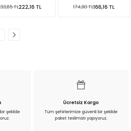
mm
mm
222,16 TL
166,16 TL
233,85 TL
174,90 TL
Sepete Ekle
Sepete Ekle
3
n
Ücretsiz Kargo
bir şekilde
Tüm şehirlerimize güvenli bir şekilde
oruz.
paket teslimatı yapıyoruz.