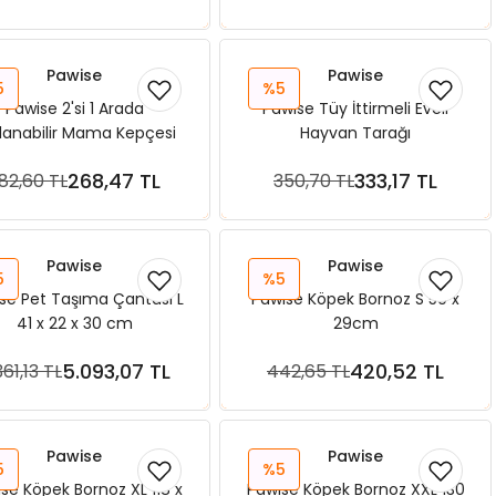
Pawise
Pawise
5
%5
Pawise 2'si 1 Arada
Pawise Tüy İttirmeli Evcil
lanabilir Mama Kepçesi
Hayvan Tarağı
268,47 TL
333,17 TL
82,60 TL
350,70 TL
Sepete Ekle
Sepete Ekle
Pawise
Pawise
5
%5
se Pet Taşıma Çantası L
Pawise Köpek Bornoz S 50 x
41 x 22 x 30 cm
29cm
5.093,07 TL
420,52 TL
361,13 TL
442,65 TL
Sepete Ekle
Sepete Ekle
Pawise
Pawise
5
%5
se Köpek Bornoz XL 118 x
Pawise Köpek Bornoz XXL 130