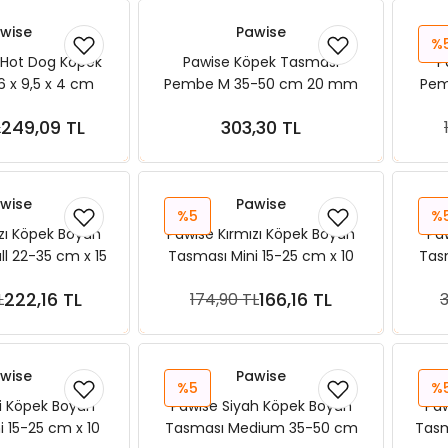
wise
Pawise
%
 Hot Dog Köpek
Pawise Köpek Tasması
P
 x 9,5 x 4 cm
Pembe M 35-50 cm 20 mm
Pem
249,09 TL
303,30 TL
L
ete Ekle
Sepete Ekle
wise
Pawise
%5
%
zı Köpek Boyun
Pawise Kırmızı Köpek Boyun
Pa
l 22-35 cm x 15
Tasması Mini 15-25 cm x 10
Tas
mm
mm
222,16 TL
166,16 TL
L
174,90 TL
3
ete Ekle
Sepete Ekle
wise
Pawise
%5
%
i Köpek Boyun
Pawise Siyah Köpek Boyun
Paw
 15-25 cm x 10
Tasması Medium 35-50 cm
Tasm