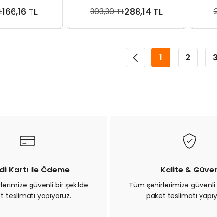
mm
x 20 mm
166,16 TL
288,14 TL
L
303,30 TL
ete Ekle
Sepete Ekle
1
2
di Kartı ile Ödeme
Kalite & Güve
erimize güvenli bir şekilde
Tüm şehirlerimize güvenli 
t teslimatı yapıyoruz.
paket teslimatı yapıy