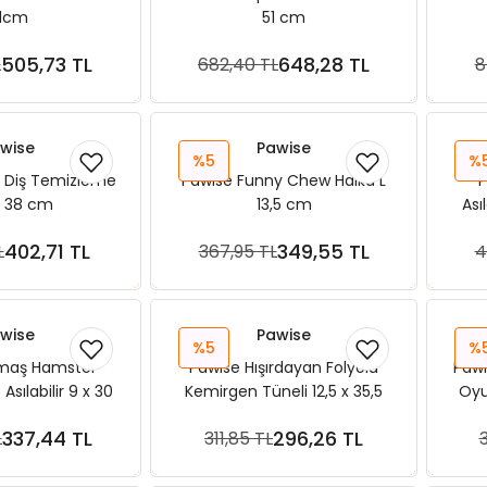
1cm
51 cm
505,73 TL
648,28 TL
L
682,40 TL
8
ete Ekle
Sepete Ekle
wise
Pawise
%5
%
 Diş Temizleme
Pawise Funny Chew Halka L
P
XL 38 cm
13,5 cm
Ası
402,71 TL
349,55 TL
L
367,95 TL
4
ete Ekle
Sepete Ekle
wise
Pawise
%5
%
maş Hamster
Pawise Hışırdayan Folyolu
Paw
Asılabilir 9 x 30
Kemirgen Tüneli 12,5 x 35,5
Oyu
Cm
Cm
337,44 TL
296,26 TL
L
311,85 TL
ete Ekle
Sepete Ekle