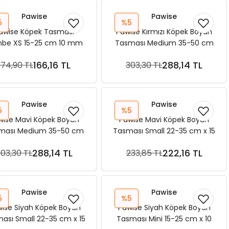
Pawise
Pawise
5
%5
awise Köpek Tasması
Pawise Kırmızı Köpek Boyun
be XS 15-25 cm 10 mm
Tasması Medium 35-50 cm
x 20 mm
166,16 TL
288,14 TL
174,90 TL
303,30 TL
Sepete Ekle
Sepete Ekle
Pawise
Pawise
5
%5
wise Mavi Köpek Boyun
Pawise Mavi Köpek Boyun
ması Medium 35-50 cm
Tasması Small 22-35 cm x 15
x 20 mm
mm
288,14 TL
222,16 TL
03,30 TL
233,85 TL
Sepete Ekle
Sepete Ekle
Pawise
Pawise
5
%5
ise Siyah Köpek Boyun
Pawise Siyah Köpek Boyun
ası Small 22-35 cm x 15
Tasması Mini 15-25 cm x 10