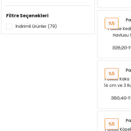
Filtre Seçenekleri
Pa
%5
İndirimli Ürünler (79)
Pawise Ked
Havlusu
328,20 T
Sep
Pa
%5
Pawise Kaka 
14 cm ve 3 R
380,40 T
Sep
Pa
%5
Pawise Köpek