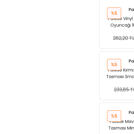
Pa
%5
Pawise Vinyl
Oyuncağı 16
262,20 T
Sep
Pa
%5
Pawise Kırmı
Tasması Smal
233,85 T
Sep
Pa
%5
Pawise Mav
Tasması Mini