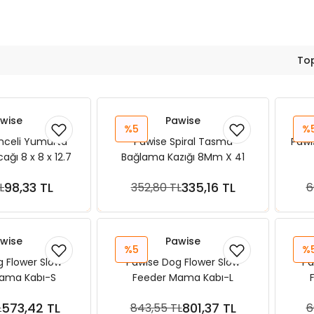
To
wise
Pawise
%5
%
nceli Yumurta
Pawise Spiral Tasma
Pawi
ğı 8 x 8 x 12.7
Bağlama Kazığı 8Mm X 41
cm
Cm
98,33 TL
335,16 TL
L
352,80 TL
6
ete Ekle
Sepete Ekle
wise
Pawise
%5
%
 Flower Slow
Pawise Dog Flower Slow
Pa
ama Kabı-S
Feeder Mama Kabı-L
573,42 TL
801,37 TL
L
843,55 TL
6
ete Ekle
Sepete Ekle