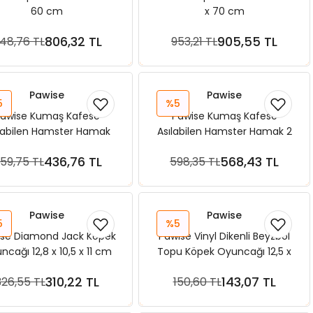
60 cm
x 70 cm
806,32 TL
905,55 TL
48,76 TL
953,21 TL
Sepete Ekle
Sepete Ekle
Pawise
Pawise
5
%5
awise Kumaş Kafese
Pawise Kumaş Kafese
labilen Hamster Hamak
Asılabilen Hamster Hamak 2
45 x 45 Cm
Kat 15 x 30Cm
436,76 TL
568,43 TL
59,75 TL
598,35 TL
Sepete Ekle
Sepete Ekle
Pawise
Pawise
5
%5
ise Diamond Jack Köpek
Pawise Vinyl Dikenli Beyzbol
ncağı 12,8 x 10,5 x 11 cm
Topu Köpek Oyuncağı 12,5 x
12,5 x 7,5 cm
310,22 TL
143,07 TL
326,55 TL
150,60 TL
Sepete Ekle
Sepete Ekle