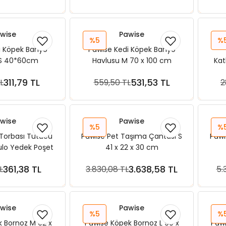
wise
Pawise
%5
%
i Köpek Banyo
Pawise Kedi Köpek Banyo
 S 40*60cm
Havlusu M 70 x 100 cm
Kat
311,79 TL
531,53 TL
L
559,50 TL
2
ete Ekle
Sepete Ekle
wise
Pawise
%5
%
Torbası Tutucu
Pawise Pet Taşıma Çantası S
Pawi
ulo Yedek Poşet
41 x 22 x 30 cm
361,38 TL
3.638,58 TL
L
3.830,08 TL
5.
ete Ekle
Sepete Ekle
wise
Pawise
%5
%
 Bornoz M 62 x
Pawise Köpek Bornoz L 90 x
Pawi