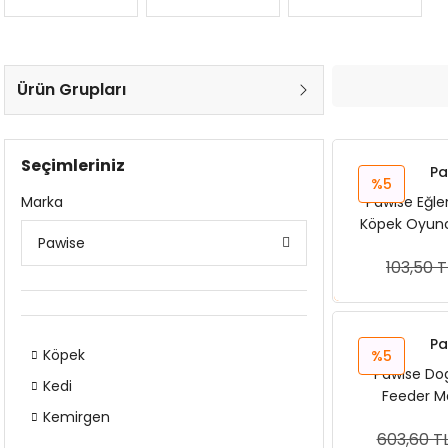
Ürün Grupları
Seçimleriniz
Pa
%5
Marka
Pawise Eğle
Köpek Oyunca
Pawise
103,50 T
Sep
Pa
Köpek
%5
Pawise Dog
Kedi
Feeder M
Kemirgen
603,60 T
Sep