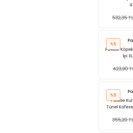
4
532,35 T
Sep
Pa
%5
Pawise Köpek
İpi 
423,90 T
Sep
Pa
%5
Pawise Ku
Tünel Kafese 
355,20 T
Sep