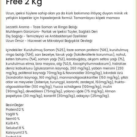
Free 2 Kg
ı
Uzun, ipeksi tüylere sahip olan ya da kürk bakımına ihtiyaç duyan minik ırk
yetişkin köpekler için hipoalerjenik formül. Tamamlayıcı köpek maması
rı
Lezzetli Aroma - Taze Somon ve Ringa Balığı
Muhteşem Görünüm- Parlak ve İpeksi Tüyler, Sağlıklı Deri
Diş Sağlığı - Temizleyici ve Antibakteriyel Özellikler
Uzun Ömür - Hücresel ve Mikrobiyal Bağışıklık Desteği
İçindekiler: Kurutulmuş Somon (%25), taze somon proteini (%16), kurutulmuş
ringa balığı (%14), sarı bezelye, tavuk yağı (tokoferollerle korunmus), nohut,
keten tohumu (%4), somon yağı (%3), karabuğday, akşam sefası yağı (1%),
kurutulmus elma, bira mayası, alg (%0,5, Ascophyllumnodosum), hidrolize
deniz kabuklusu (glukozamin kaynağı, 260 mg/kg), yaban mersini (230
mg/kg, polifenol kaynağı 70mg/kg & flavonoidler 30mg/kg), kıkırdak özü
(kondroitin kaynagı, 160 mg/kg), mannanoligosakkaritler (150 mg/kg), şifalı
otlar ve meyveler (biberiye, turunçgil, karanfil, zerdeçal, 150mg/kg), frukto-
oligosakkaritler (100 mg/kg), Yucca schidigera (100mg/kg), inulin
(90mg/kg), devedikeni (75mg/kg), yalancı iğde (75 mg/kg), Alman
ı
papatyası (30 mg/kg), karanfil (30mg/kg), adaçayı (25mg/kg).
Besin
Değer
i
Protein
32 %
Yağ
18 %
Nem
10 %
Kül
8.4 %
ektanları
Seluloz
1.8 %
Kalsiyum
1.3 %