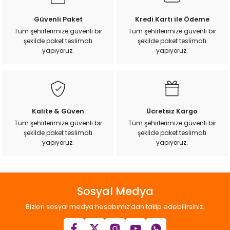
Ürün resmi kalitesiz, bozuk veya görüntülenemiyor.
Güvenli Paket
Kredi Kartı ile Ödeme
Ürün açıklamasında eksik bilgiler bulunuyor.
Tüm şehirlerimize güvenli bir
Tüm şehirlerimize güvenli bir
şekilde paket teslimatı
şekilde paket teslimatı
Ürün bilgilerinde hatalar bulunuyor.
yapıyoruz.
yapıyoruz.
Ürün fiyatı diğer sitelerden daha pahalı.
Bu ürüne benzer farklı alternatifler olmalı.
Kalite & Güven
Ücretsiz Kargo
Tüm şehirlerimize güvenli bir
Tüm şehirlerimize güvenli bir
şekilde paket teslimatı
şekilde paket teslimatı
Gönder
yapıyoruz.
yapıyoruz.
Sosyal Medya
Bizleri sosyal medya hesabımız’dan takip edebilirsiniz.