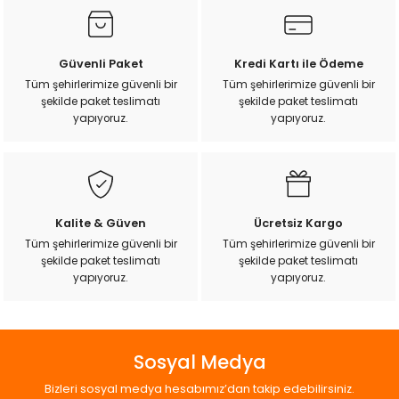
Görüş ve önerileriniz için teşekkür ederiz.
k Yemleme
Ürün resmi kalitesiz, bozuk veya görüntülenemiyor.
Güvenli Paket
Kredi Kartı ile Ödeme
Ürün açıklamasında eksik bilgiler bulunuyor.
Tüm şehirlerimize güvenli bir
Tüm şehirlerimize güvenli bir
zları
şekilde paket teslimatı
şekilde paket teslimatı
Ürün bilgilerinde hatalar bulunuyor.
yapıyoruz.
yapıyoruz.
Ürün fiyatı diğer sitelerden daha pahalı.
ri
Bu ürüne benzer farklı alternatifler olmalı.
Filtre
Kalite & Güven
Ücretsiz Kargo
r
Tüm şehirlerimize güvenli bir
Tüm şehirlerimize güvenli bir
şekilde paket teslimatı
şekilde paket teslimatı
Gönder
yapıyoruz.
yapıyoruz.
Sosyal Medya
Bizleri sosyal medya hesabımız’dan takip edebilirsiniz.