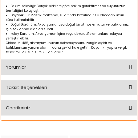
ı
Bakım Kolaylığı: Gerçek bitkilere göre bakım gerektirmez ve suyunuzun
temizliğini kolaylaştırır.
Dayanıklılık: Plastik malzeme, su altında bozulma riski olmadan uzun
rı
süre kullanılabilir.
Doğal Görünüm: Akvaryumunuza doğal bir atmosfer katar ve balıklarınız
için saklanma alanları sunar.
Kolay Kurulum: Akvaryumun içine veya dekoratif elemanlara kolayca
yerleştirilebilir.
Chicos M-485, akvaryumunuzun dekorasyonunu zenginleştirir ve
balıklarınızın yaşam alanını daha çekici hale getirir. Dayanıklı yapısı ve şık
tasarımı ile uzun süre kullanılabilir.
Yorumlar
Taksit Seçenekleri
Bu ürüne ilk yorumu siz yapın!
ı
Önerileriniz
i
Yorum Yaz
Bu ürünün fiyat bilgisi, resim, ürün açıklamalarında ve diğer
ektanları
konularda yetersiz gördüğünüz noktaları öneri formunu
kullanarak tarafımıza iletebilirsiniz.