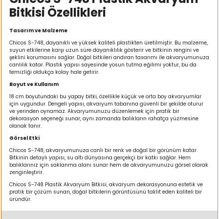
ı
Bitkisi Özellikleri
Tasarım ve Malzeme
rı
Chicos S-748, dayanıklı ve yüksek kaliteli plastikten üretilmiştir. Bu malzeme,
suyun etkilerine karşı uzun süre dayanıklılık gösterir ve bitkinin rengini ve
şeklini korumasını sağlar. Doğal bitkileri andıran tasarımı ile akvaryumunuza
canlılık katar. Plastik yapısı sayesinde yosun tutma eğilimi yoktur, bu da
temizliği oldukça kolay hale getirir.
Boyut ve Kullanım
18 cm boyutundaki bu yapay bitki, özellikle küçük ve orta boy akvaryumlar
için uygundur. Dengeli yapısı, akvaryum tabanına güvenli bir şekilde oturur
ve yerinden oynamaz. Akvaryumunuzu düzenlemek için pratik bir
dekorasyon seçeneği sunar, aynı zamanda balıkların rahatça yüzmesine
olanak tanır.
Görsel Etki
Chicos S-748, akvaryumunuza canlı bir renk ve doğal bir görünüm katar.
ı
Bitkinin detaylı yapısı, su altı dünyasına gerçekçi bir katkı sağlar. Hem
balıklarınız için saklanma alanı sunar hem de akvaryumunuzu görsel olarak
zenginleştirir.
i
Chicos S-748 Plastik Akvaryum Bitkisi, akvaryum dekorasyonuna estetik ve
pratik bir çözüm sunan, doğal bitkilerin görüntüsünü taklit eden kaliteli bir
ektanları
üründür.