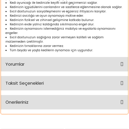
Kedi oyuncağı ile kedinizle keyifli vakit geçirmenizi sağlar.
ı
Kedinizin içgüdülerini canlandırır ve saatlerce eğlenmesine olanak sağlar.
Evcil dostunuzun sosyalleşmesini ve egzersiz ihtiyacını karşılar.
Kedinizi avcılığa ve oyun oynamaya motive eder.
rı
Kedinizin fiziksel ve zihinsel gelişimine katkıda bulunur.
Kedinizin evde yalnız kaldığında sıkılmasına engel olur.
Kedinizin oynamasını istemediğiniz mobilya ve eşyalarla oynamasını
engeller.
Evcil dostunuzun sağlığına zarar vermeyen kaliteli ve sağlam
malzemeden üretilmiştir.
Kedinizin tırnaklarına zarar vermez.
Tüm boyda ve yaşta kedilerin oynaması için uygundur.
Yorumlar
Taksit Seçenekleri
Bu ürüne ilk yorumu siz yapın!
ı
Önerileriniz
i
Yorum Yaz
Bu ürünün fiyat bilgisi, resim, ürün açıklamalarında ve diğer
ektanları
konularda yetersiz gördüğünüz noktaları öneri formunu
kullanarak tarafımıza iletebilirsiniz.