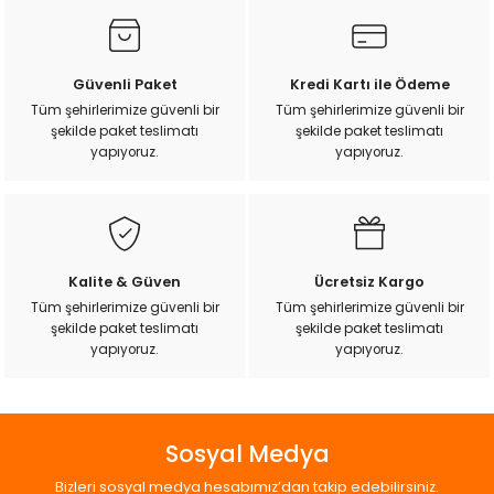
k Yemleme
Görüş ve önerileriniz için teşekkür ederiz.
Ürün resmi kalitesiz, bozuk veya görüntülenemiyor.
Güvenli Paket
Kredi Kartı ile Ödeme
Ürün açıklamasında eksik bilgiler bulunuyor.
Tüm şehirlerimize güvenli bir
Tüm şehirlerimize güvenli bir
zları
şekilde paket teslimatı
şekilde paket teslimatı
Ürün bilgilerinde hatalar bulunuyor.
yapıyoruz.
yapıyoruz.
Ürün fiyatı diğer sitelerden daha pahalı.
ri
Bu ürüne benzer farklı alternatifler olmalı.
Filtre
r
Kalite & Güven
Ücretsiz Kargo
Tüm şehirlerimize güvenli bir
Tüm şehirlerimize güvenli bir
şekilde paket teslimatı
şekilde paket teslimatı
Gönder
yapıyoruz.
yapıyoruz.
Sosyal Medya
Bizleri sosyal medya hesabımız’dan takip edebilirsiniz.