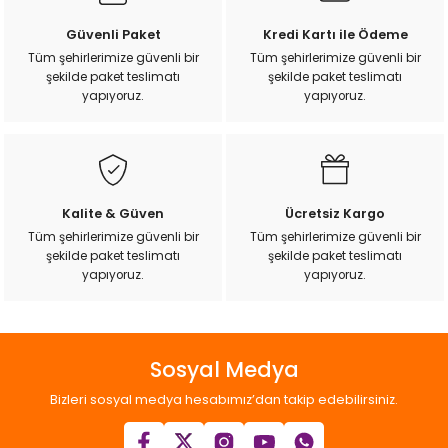
k Yemleme
Ürün resmi kalitesiz, bozuk veya görüntülenemiyor.
Güvenli Paket
Kredi Kartı ile Ödeme
Ürün açıklamasında eksik bilgiler bulunuyor.
Tüm şehirlerimize güvenli bir
Tüm şehirlerimize güvenli bir
şekilde paket teslimatı
şekilde paket teslimatı
Ürün bilgilerinde hatalar bulunuyor.
yapıyoruz.
yapıyoruz.
Ürün fiyatı diğer sitelerden daha pahalı.
zları
Bu ürüne benzer farklı alternatifler olmalı.
ri
Filtre
Kalite & Güven
Ücretsiz Kargo
Tüm şehirlerimize güvenli bir
Tüm şehirlerimize güvenli bir
r
şekilde paket teslimatı
şekilde paket teslimatı
Gönder
yapıyoruz.
yapıyoruz.
Sosyal Medya
Bizleri sosyal medya hesabımız’dan takip edebilirsiniz.