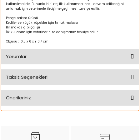
kullanılmalıdır. Bununla birlikte, ilk kullanımda, nasıl devam edileceğini
ı
anlamak için veterinerle iletişime geçilmesi tavsiye edilir.
Pençe bakım ürünü
rı
Kediler ve küçük köpekler için tırnak makası
Bir makas gibi çalışır
İlk kullanım için veterinerinize danışmanız tavsiye edilir.
Ölçüsü : 10,5 x 6 x Y 0,7 cm
Yorumlar
Taksit Seçenekleri
Bu ürüne ilk yorumu siz yapın!
ı
Önerileriniz
Yorum Yaz
i
Bu ürünün fiyat bilgisi, resim, ürün açıklamalarında ve diğer
konularda yetersiz gördüğünüz noktaları öneri formunu
kullanarak tarafımıza iletebilirsiniz.
ektanları
Görüş ve önerileriniz için teşekkür ederiz.