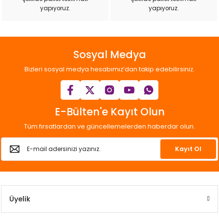
Gönder
yapıyoruz.
yapıyoruz.
Sosyal Medya
Bizleri sosyal medya hesabımız’dan takip edebilirsiniz.
E-Bülten'e Kayıt Olun
Tüm fırsatlardan ve güncellemelerden haberdar olun.
Kayıt Ol
Üyelik