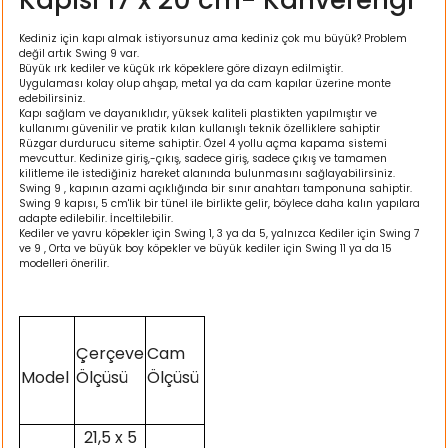
ı
Kediniz için kapı almak istiyorsunuz ama kediniz çok mu büyük? Problem
değil artık Swing 9 var.
rı
Büyük ırk kediler ve küçük ırk köpeklere göre dizayn edilmiştir.
Uygulaması kolay olup ahşap, metal ya da cam kapılar üzerine monte
edebilirsiniz.
Kapı sağlam ve dayanıklıdır, yüksek kaliteli plastikten yapılmıştır ve
kullanımı güvenilir ve pratik kılan kullanışlı teknik özelliklere sahiptir
Rüzgar durdurucu siteme sahiptir. Özel 4 yollu açma kapama sistemi
mevcuttur. Kedinize giriş,-çıkış, sadece giriş, sadece çıkış ve tamamen
kilitleme ile istediğiniz hareket alanında bulunmasını sağlayabilirsiniz.
Swing 9 , kapının azami açıklığında bir sınır anahtarı tamponuna sahiptir.
Swing 9 kapısı, 5 cm'lik bir tünel ile birlikte gelir, böylece daha kalın yapılara
adapte edilebilir. İnceltilebilir.
Kediler ve yavru köpekler için Swing 1, 3 ya da 5, yalnızca Kediler için Swing 7
ve 9 , Orta ve büyük boy köpekler ve büyük kediler için Swing 11 ya da 15
modelleri önerilir.
ı
Çerçeve
Cam
i
Model
Ölçüsü
Ölçüsü
ektanları
21,5 x 5