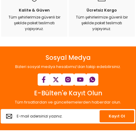
k Yemleme
Kalite & Güven
Ücretsiz Kargo
Tüm şehirlerimize güvenli bir
Tüm şehirlerimize güvenli bir
şekilde paket teslimatı
şekilde paket teslimatı
Gönder
yapıyoruz.
yapıyoruz.
zları
ri
Sosyal Medya
Filtre
Bizleri sosyal medya hesabımız’dan takip edebilirsiniz.
r
E-Bülten'e Kayıt Olun
Tüm fırsatlardan ve güncellemelerden haberdar olun.
Kayıt Ol