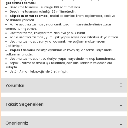
gezdirme tasması
.
ı
Gezdirme tasması uzunluğu 100 santimetredir.
Gezdirme tasması kalınlığı 25 milimetredir.
Köpek uzatma tasması
, metal aksamları krom kaplamadır, oksit ve
rı
paslanma yapmaz.
Karlie uzatma tasması, ergonomik tasarımı sayesinde elinize zarar
vermez tahriş etmez.
Uzatma tasma, kolayca temizlenir ve çabuk kurur.
Karlie uzatma tasması, yumuşak yapısı sayesinde rahatsızlık yaratmaz.
Uzatma tasması, uzun yıllar dayanıklı ve sağlam malzemeden
üretilmiştir.
Köpek tasması
, basitçe ayarlanır ve kolay açılan tokası sayesinde
kullanımı rahattır.
Uzatma tasması, antibakteriyel yapısı sayesinde mikrop barındırmaz.
Köpek uzatma tasması, şık tasarıma, can alıcı renklere ve desenlere
sahiptir.
Üstün Alman teknolojisiyle üretilmiştir.
Yorumlar
ı
i
Taksit Seçenekleri
Bu ürüne ilk yorumu siz yapın!
ektanları
Önerileriniz
Yorum Yaz