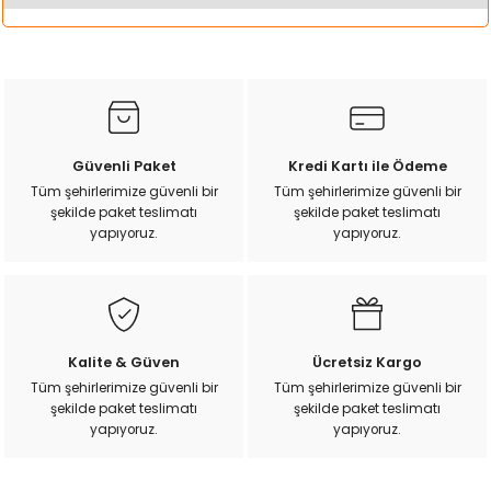
k Yemleme
Bu ürünün fiyat bilgisi, resim, ürün açıklamalarında ve diğer
konularda yetersiz gördüğünüz noktaları öneri formunu
kullanarak tarafımıza iletebilirsiniz.
Görüş ve önerileriniz için teşekkür ederiz.
zları
Ürün resmi kalitesiz, bozuk veya görüntülenemiyor.
Güvenli Paket
Kredi Kartı ile Ödeme
ri
Ürün açıklamasında eksik bilgiler bulunuyor.
Tüm şehirlerimize güvenli bir
Tüm şehirlerimize güvenli bir
şekilde paket teslimatı
şekilde paket teslimatı
Ürün bilgilerinde hatalar bulunuyor.
Filtre
yapıyoruz.
yapıyoruz.
Ürün fiyatı diğer sitelerden daha pahalı.
Bu ürüne benzer farklı alternatifler olmalı.
r
Kalite & Güven
Ücretsiz Kargo
Tüm şehirlerimize güvenli bir
Tüm şehirlerimize güvenli bir
şekilde paket teslimatı
şekilde paket teslimatı
Gönder
yapıyoruz.
yapıyoruz.