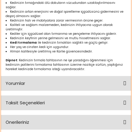
Kedinizin tırnağındaki ölü dokuların vücudundan uzaklaştırılmasını
ı
sağlar.
Kedinizin artan enerjisini ve doğal işaretleme içgüdüsünü gidermesini ve
deşarj olmasını sağlar.
rı
Kedinizin halı ve mobilyalara zarar vermesinin önüne geçer.
Kaliteli ve sağlam malzemeden, kedinizin ihtiyacına uygun olarak
üretilmiştir.
Kediler için içgüdüsel olan tırmanma ve pençeleme ihtiyacını giderir.
Kedinizin keyfinin yerine gelmesini ve mutlu hissetmesini sağlar.
Kedi tırmalama
ile kedinizin tırnakları sağlıklı ve güçlü gelişir.
Her yaş ve cinsten kedi için uygundur.
Alman kalitesiyle üretilmiş ve Karlie güvencesindedir.
Dipnot
: Kedinizin tırmala tahtasının ne işe yaradığını öğrenmesi için
kedinizin patilerini tırmalama tahtasının üzerine nazikçe sürtün, yaptığınız
hareket kedinizde tırmalama isteği uyandıracaktır.
Yorumlar
ı
Taksit Seçenekleri
i
Bu ürüne ilk yorumu siz yapın!
ektanları
Önerileriniz
Yorum Yaz