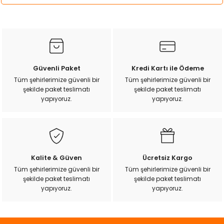
k Yemleme
Bu ürünün fiyat bilgisi, resim, ürün açıklamalarında ve diğer
konularda yetersiz gördüğünüz noktaları öneri formunu
kullanarak tarafımıza iletebilirsiniz.
Görüş ve önerileriniz için teşekkür ederiz.
zları
Ürün resmi kalitesiz, bozuk veya görüntülenemiyor.
Güvenli Paket
Kredi Kartı ile Ödeme
Ürün açıklamasında eksik bilgiler bulunuyor.
ri
Tüm şehirlerimize güvenli bir
Tüm şehirlerimize güvenli bir
şekilde paket teslimatı
şekilde paket teslimatı
Ürün bilgilerinde hatalar bulunuyor.
yapıyoruz.
yapıyoruz.
Filtre
Ürün fiyatı diğer sitelerden daha pahalı.
Bu ürüne benzer farklı alternatifler olmalı.
r
Kalite & Güven
Ücretsiz Kargo
Tüm şehirlerimize güvenli bir
Tüm şehirlerimize güvenli bir
şekilde paket teslimatı
şekilde paket teslimatı
Gönder
yapıyoruz.
yapıyoruz.