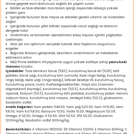
önüne geçerek evcil dostunuza sağlıklı bir yaşam sunar.
ı
Kaliteli ve taze etlerden hazırlanan içeriği sayesinde oldukça yüksek
protein içerir.
İçeriğinde bulunan taze meyve ve sebzeler gerekli vitamin ve mineralleri
rı
sağlar.
İçeriğinde bulunan şifalı bitkiler sayesinde vücut sağlığı ve direncini
dengede tutar.
Sindirilmesi ve tamamen işlenebilmesi kolay hayvan içerikli yağlardan
üretilmiştir.
İdrar pH sını optimum seviyede tutarak idrar taşlarının oluşumunu
engeller.
Bağırsak florasını geliştirerek, besinlerin sindirilmesini ve metabolize
edilmesini artırır.
N&D Prime kedilerin ihtiyaçlarına uygun yüksek kaliteye sahip
yavru kedi
maması
türüdür.
İçindekiler
: Taze kemiksiz tavuk (%30), kurutulmuş tavuk eti (%28), tatlı
patates, tavuk yağı, kurutulmuş tam yumurta, taze ringa balığı, kurutulmuş
ringa balığı, balık yağı (ringa balığı), bitkisel bezelye lifi, kurutulmuş havuç,
kurutulmuş yonca, inulin, fruktooligosakkaritler, maya özü (mannan-
oligosakkarit kaynağı), kurutulmuş nar (%0.5), kurutulmuş elma, kurutulmuş
ı
ıspanak, fisilyum (%0.3), kurutulmuş tatlı portakal, kurutulmuş yaban mersini,
sodyum klorür, kurutulmuş bira mayası, zerdeçal kökü (%0.2), glukozamin,
kondroitin sülfat.
Analiz Değerleri
: ham protein %44.00; ham yağ %20.00; ham lif %1.80; nem
i
%8.00; ham kül %8.50; Kalsiyum %1.50; Fosfor %1.30; Magnezyum %0.09;
Omega-6 %3.30; Omega-3 %0.90; DHA %0.50; EPA %0.30; Glukozamin
1200mg/kg; Kondroitin sülfat 900mg/kg.
ektanları
Besin Katkıları
: A Vitamini 18000UI; D3 Vitamini 1200UI; E Vitamini 600mg; C
Vitamini 300mg; Niasin 150mg; pantotenik asit 50mg; B2 Vitamini 20mg; B6