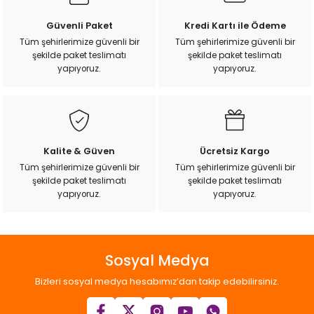
Ürün resmi kalitesiz, bozuk veya görüntülenemiyor.
Güvenli Paket
Kredi Kartı ile Ödeme
Ürün açıklamasında eksik bilgiler bulunuyor.
Tüm şehirlerimize güvenli bir
Tüm şehirlerimize güvenli bir
şekilde paket teslimatı
şekilde paket teslimatı
Ürün bilgilerinde hatalar bulunuyor.
yapıyoruz.
yapıyoruz.
Ürün fiyatı diğer sitelerden daha pahalı.
Bu ürüne benzer farklı alternatifler olmalı.
Kalite & Güven
Ücretsiz Kargo
Tüm şehirlerimize güvenli bir
Tüm şehirlerimize güvenli bir
şekilde paket teslimatı
şekilde paket teslimatı
Gönder
yapıyoruz.
yapıyoruz.
Sosyal Medya
Bizleri sosyal medya hesabımız’dan takip edebilirsiniz.