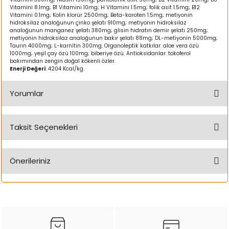
k Yemleme
Vitamini 8.1mg; B1 Vitamini 10mg; H Vitamini 1.5mg; folik asit 1.5mg; B12
Vitamini 0.1mg; Kolin klorür 2500mg; Beta-karoten 1.5mg; metiyonin
hidroksilaz analoğunun çinko şelatı 910mg; metiyonin hidroksilaz
analoğunun manganez şelatı 380mg; glisin hidratın demir şelatı 250mg;
metiyonin hidroksilaz analoğunun bakır şelatı 88mg; DL-metiyonin 5000mg;
Taurin 4000mg; L-karnitin 300mg. Organoleptik katkılar: aloe vera özü
1000mg; yeşil çay özü 100mg; biberiye özü. Antioksidanlar: tokoferol
zları
bakımından zengin doğal kökenli özler.
Enerji Değeri
: 4204 Kcal/kg.
ri
Yorumlar
Filtre
Taksit Seçenekleri
r
Bu ürüne ilk yorumu siz yapın!
Önerileriniz
Yorum Yaz
Bu ürünün fiyat bilgisi, resim, ürün açıklamalarında ve diğer
konularda yetersiz gördüğünüz noktaları öneri formunu
kullanarak tarafımıza iletebilirsiniz.
Görüş ve önerileriniz için teşekkür ederiz.